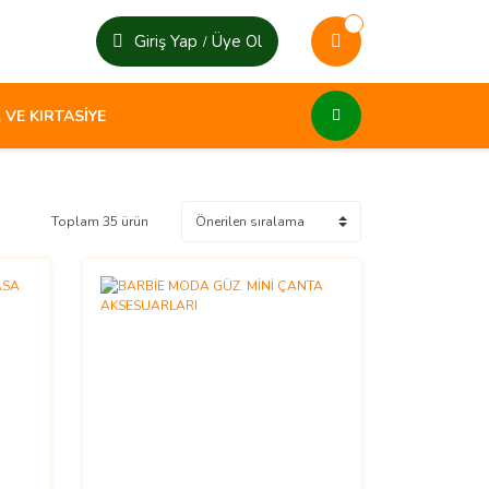
Giriş Yap
Üye Ol
/
 VE KIRTASİYE
Toplam 35 ürün