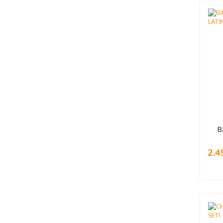
B
2.4