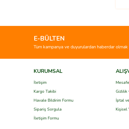
E-BÜLTEN
Tüm kampanya ve duyurulardan haberdar olmak i
KURUMSAL
ALIŞ
İletişim
Mesafe
Kargo Takibi
Gizlili
Havale Bildirim Formu
İptal v
Sipariş Sorgula
Kişisel 
İletişim Formu