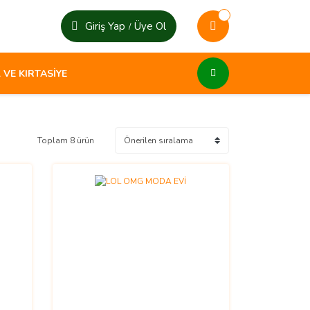
Giriş Yap
Üye Ol
/
 VE KIRTASİYE
Toplam 8 ürün