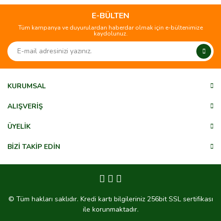
E-BÜLTEN
Tüm kampanya ve duyurulardan haberdar olmak için e-bültenimize
kaydolunuz.
KURUMSAL
ALIŞVERİŞ
ÜYELİK
BİZİ TAKİP EDİN
© Tüm hakları saklıdır. Kredi kartı bilgileriniz 256bit SSL sertifikası
ile korunmaktadır.