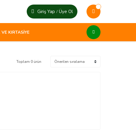
Giriş Yap
Üye Ol
/
 VE KIRTASİYE
Toplam 0 ürün