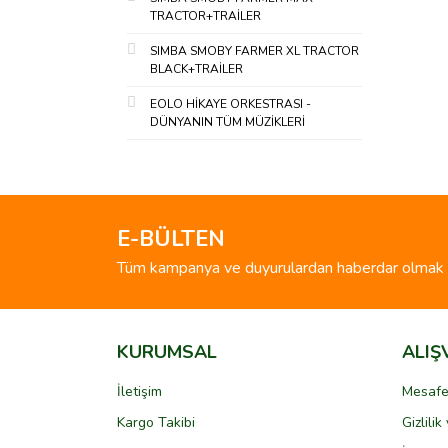
TRACTOR+TRAİLER
SIMBA SMOBY FARMER XL TRACTOR
BLACK+TRAİLER
EOLO HİKAYE ORKESTRASI -
DÜNYANIN TÜM MÜZİKLERİ
E-BÜLTEN
Tüm kampanya ve duyurulardan haberdar olmak i
KURUMSAL
ALIŞ
İletişim
Mesafe
Kargo Takibi
Gizlili