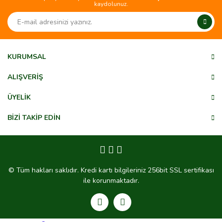
Yorum Yaz
kaydolunuz.
Ürün resmi kalitesiz, bozuk veya görüntülenemiyor.
Ürün açıklamasında eksik bilgiler bulunuyor.
Ürün bilgilerinde hatalar bulunuyor.
Ürün fiyatı diğer sitelerden daha pahalı.
KURUMSAL
Bu ürüne benzer farklı alternatifler olmalı.
ALIŞVERİŞ
ÜYELİK
BİZİ TAKİP EDİN
Gönder
© Tüm hakları saklıdır. Kredi kartı bilgileriniz 256bit SSL sertifikası
ile korunmaktadır.