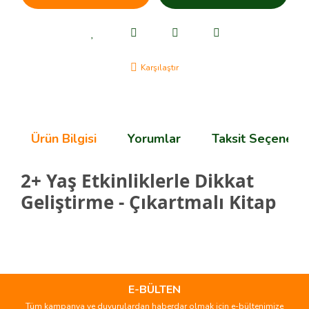
Karşılaştır
Ürün Bilgisi
Yorumlar
Taksit Seçenekle
2+ Yaş Etkinliklerle Dikkat
Geliştirme - Çıkartmalı Kitap
Bu ürünün fiyat bilgisi, resim, ürün açıklamalarında ve diğer
konularda yetersiz gördüğünüz noktaları öneri formunu
Bu ürüne ilk yorumu siz yapın!
kullanarak tarafımıza iletebilirsiniz.
Görüş ve önerileriniz için teşekkür ederiz.
E-BÜLTEN
Tüm kampanya ve duyurulardan haberdar olmak için e-bültenimize