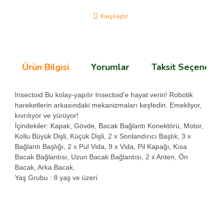
Karşılaştır
Ürün Bilgisi
Yorumlar
Taksit Seçenekle
Insectoid Bu kolay-yapılır Insectoid'e hayat verin! Robotik
hareketlerin arkasındaki mekanizmaları keşfedin. Emekliyor,
kıvrılıyor ve yürüyor!
İçindekiler: Kapak, Gövde, Bacak Bağlantı Konektörü, Motor,
Kollu Büyük Dişli, Küçük Dişli, 2 x Sonlandırıcı Başlık, 3 x
Bağlantı Başlığı, 2 x Pul Vida, 9 x Vida, Pil Kapağı, Kısa
Bacak Bağlantısı, Uzun Bacak Bağlantısı, 2 x Anten, Ön
Bacak, Arka Bacak.
Yaş Grubu : 8 yaş ve üzeri
Bu ürünün fiyat bilgisi, resim, ürün açıklamalarında ve diğer
konularda yetersiz gördüğünüz noktaları öneri formunu
Bu ürüne ilk yorumu siz yapın!