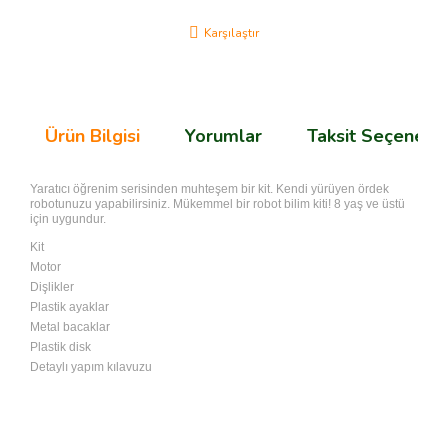
Karşılaştır
Ürün Bilgisi
Yorumlar
Taksit Seçenekle
Yaratıcı öğrenim serisinden muhteşem bir kit. Kendi yürüyen ördek
robotunuzu yapabilirsiniz. Mükemmel bir robot bilim kiti! 8 yaş ve üstü
için uygundur.
Kit
Motor
Dişlikler
Plastik ayaklar
Metal bacaklar
Plastik disk
Detaylı yapım kılavuzu
Bu ürünün fiyat bilgisi, resim, ürün açıklamalarında ve diğer
konularda yetersiz gördüğünüz noktaları öneri formunu