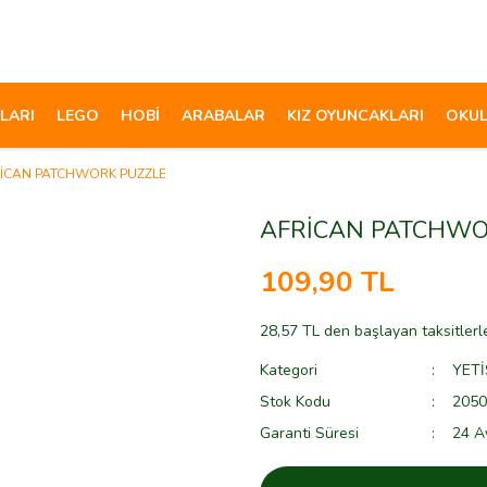
LARI
LEGO
HOBİ
ARABALAR
KIZ OYUNCAKLARI
OKUL
İCAN PATCHWORK PUZZLE
AFRİCAN PATCHWO
109,90 TL
28,57 TL den başlayan taksitlerl
Kategori
YETİ
Stok Kodu
2050
Garanti Süresi
24 A