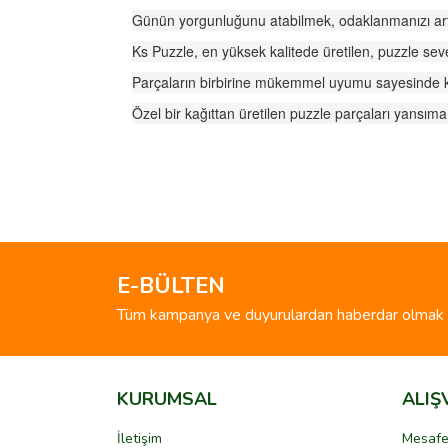
Günün yorgunluğunu atabilmek, odaklanmanızı arttı
Ks Puzzle, en yüksek kalitede üretilen, puzzle sev
Parçaların birbirine mükemmel uyumu sayesinde kola
Özel bir kağıttan üretilen puzzle parçaları yansı
Bu ürünün fiyat bilgisi, resim, ürün açıklamalarında 
Görüş ve önerileriniz için teşekkür ederiz.
Ürün resmi kalitesiz, bozuk veya görüntülenemiyo
Ürün açıklamasında eksik bilgiler bulunuyor.
E-BÜLTEN
Ürün bilgilerinde hatalar bulunuyor.
Tüm kampanya ve duyurulardan haberdar olmak i
Ürün fiyatı diğer sitelerden daha pahalı.
Bu ürüne benzer farklı alternatifler olmalı.
KURUMSAL
ALIŞ
İletişim
Mesafe