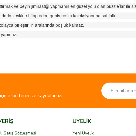
rmak ve beyin jimnastiği yapmanın en güzel yolu olan puzzle’lar ile siz
erlerin zevkine hitap eden geniş resim koleksiyonuna sahiptir.
yca birleştirilir, aralarında boşluk kalmaz.
ma yapmaz.
ve diğer konularda yetersiz gördüğünüz noktaları öneri formunu kullanarak taraf
Bu ürüne ilk yorumu siz yapın!
r.
Yorum Yaz
çin e-bültenimize kaydolunuz.
VERİŞ
ÜYELİK
li Satış Sözleşmesi
Yeni Üyelik