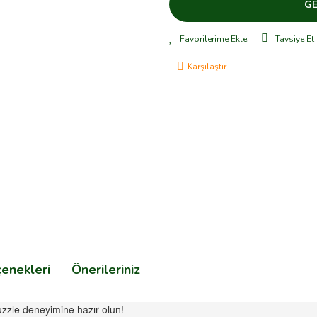
GE
Tavsiye Et
Karşılaştır
çenekleri
Önerileriniz
uzzle deneyimine hazır olun!