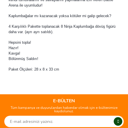
Arena ile uyumludur!
Kaplumbağalar mı kazanacak yoksa kötüler mi galip gelecek?
4 Karşılıklı Pakette toplanacak 8 Ninja Kaplumbağa dövüş figürü
daha var. (ayrı ayrı satıldı).
Hepsini topla!
Hazır!
Kavga!
Bölünmüş Saldırı!
Paket Ölçüleri: 28 x 8 x 33 cm
Bu ürünün fiyat bilgisi, resim, ürün açıklamalarında ve diğer
konularda yetersiz gördüğünüz noktaları öneri formunu
Bu ürüne ilk yorumu siz yapın!
kullanarak tarafımıza iletebilirsiniz.
Görüş ve önerileriniz için teşekkür ederiz.
E-BÜLTEN
Tüm kampanya ve duyurulardan haberdar olmak için e-bültenimize
Yorum Yaz
kaydolunuz.
Ürün resmi kalitesiz, bozuk veya görüntülenemiyor.
Ürün açıklamasında eksik bilgiler bulunuyor.