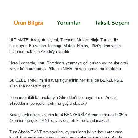
Ürün Bilgisi
Yorumlar
Taksit Seçenekle
ULTIMATE dövüş deneyimi, Teenage Mutant Ninja Turtles ile
buluşuyor! Bu sezon Teenage Mutant Ninjas, dövüş deneyimini
hızlandırmak için Akedo'ya katıldı!
Hero Leonardo, kötü Shredder'ı yenmeye çalışırken oyuncular artık
iyi ve kötü arasındaki öfkenin NİHAİ hesaplaşmasına katılabilir!
Bu ÖZEL TMNT mini savaş figürlerinin her ikisi de BENZERSİZ
silahlarla donatılmıştır!
Leonardo, ikili katanalarıyla Shredder'ı bölmeye hazır. Ancak,
Shredder'ın pençeleri çok mu güçlü olacak?
Savaş ilerledikçe, oyuncular 4 BENZERSİZ Arena zemininde 35'in
üzerinde gerçek TMNT savaş ses efektine kapılacaklar!
Tüm Akedo TMNT savaşçıları, oyuncuların iyi ve kötü arasında
kendi turnuvalarını ve savaşlarını yapmalarına izin veren Battle