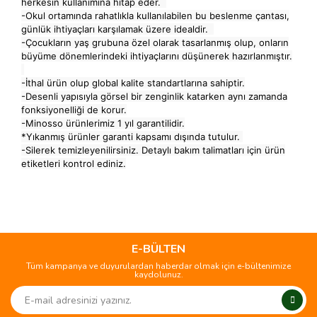
herkesin kullanımına hitap eder.
-Okul ortamında rahatlıkla kullanılabilen bu beslenme çantası,
günlük ihtiyaçları karşılamak üzere idealdir.
-Çocukların yaş grubuna özel olarak tasarlanmış olup, onların
büyüme dönemlerindeki ihtiyaçlarını düşünerek hazırlanmıştır.
-İthal ürün olup global kalite standartlarına sahiptir.
-Desenli yapısıyla görsel bir zenginlik katarken aynı zamanda
fonksiyonelliği de korur.
-Minosso ürünlerimiz 1 yıl garantilidir.
*Yıkanmış ürünler garanti kapsamı dışında tutulur.
-Silerek temizleyenilirsiniz. Detaylı bakım talimatları için ürün
etiketleri kontrol ediniz.
Bu ürünün fiyat bilgisi, resim, ürün açıklamalarında ve diğer
konularda yetersiz gördüğünüz noktaları öneri formunu
Bu ürüne ilk yorumu siz yapın!
kullanarak tarafımıza iletebilirsiniz.
Görüş ve önerileriniz için teşekkür ederiz.
E-BÜLTEN
Tüm kampanya ve duyurulardan haberdar olmak için e-bültenimize
Yorum Yaz
kaydolunuz.
Ürün resmi kalitesiz, bozuk veya görüntülenemiyor.
Ürün açıklamasında eksik bilgiler bulunuyor.