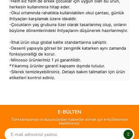
-Hem kız hem de erkek çocuklar için uygun olan bu ürün,
herkesin kullanımına hitap eder.
-Okul ortamında rahatlıkla kullanılabilen okul çantası, günlük
ihtiyaçları karşılamak üzere idealdir.
-Çocukların yaş grubuna özel olarak tasarlanmış olup, onların
büyüme dönemlerindeki ihtiyaçlarını düşünerek hazırlanmıştır.
-İthal ürün olup global kalite standartlarına sahiptir.
-Desenli yapısıyla görsel bir zenginlik katarken aynı zamanda
fonksiyonelliği de korur.
-Minosso ürünlerimiz 1 yıl garantilidir.
*Yıkanmış ürünler garanti kapsamı dışında tutulur.
-Silerek temizleyebilirsiniz. Detaylı bakım talimatları için ürün
etiketleri kontrol ediniz.
Bu ürünün fiyat bilgisi, resim, ürün açıklamalarında ve diğer
konularda yetersiz gördüğünüz noktaları öneri formunu
Bu ürüne ilk yorumu siz yapın!
kullanarak tarafımıza iletebilirsiniz.
Görüş ve önerileriniz için teşekkür ederiz.
E-BÜLTEN
Tüm kampanya ve duyurulardan haberdar olmak için e-bültenimize
Yorum Yaz
kaydolunuz.
Ürün resmi kalitesiz, bozuk veya görüntülenemiyor.
Ürün açıklamasında eksik bilgiler bulunuyor.