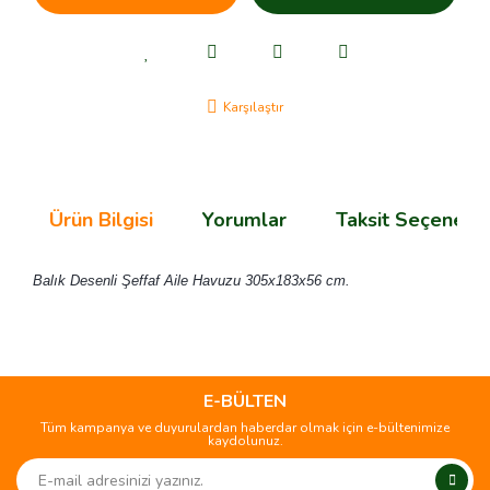
Karşılaştır
Ürün Bilgisi
Yorumlar
Taksit Seçenekle
Balık Desenli Şeffaf Aile Havuzu 305x183x56 cm.
Bu ürünün fiyat bilgisi, resim, ürün açıklamalarında ve diğer
konularda yetersiz gördüğünüz noktaları öneri formunu
Bu ürüne ilk yorumu siz yapın!
kullanarak tarafımıza iletebilirsiniz.
Görüş ve önerileriniz için teşekkür ederiz.
E-BÜLTEN
Tüm kampanya ve duyurulardan haberdar olmak için e-bültenimize
Yorum Yaz
kaydolunuz.
Ürün resmi kalitesiz, bozuk veya görüntülenemiyor.
Ürün açıklamasında eksik bilgiler bulunuyor.