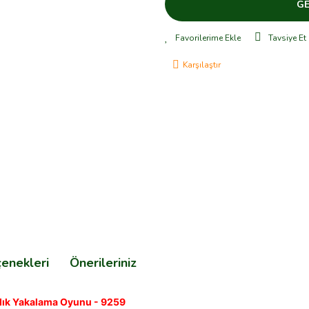
GE
Tavsiye Et
Karşılaştır
çenekleri
Önerileriniz
Balık Yakalama Oyunu - 9259