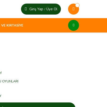
Giriş Yap
Üye Ol
/
 VE KIRTASİYE
e!
U OYUNLARI
y