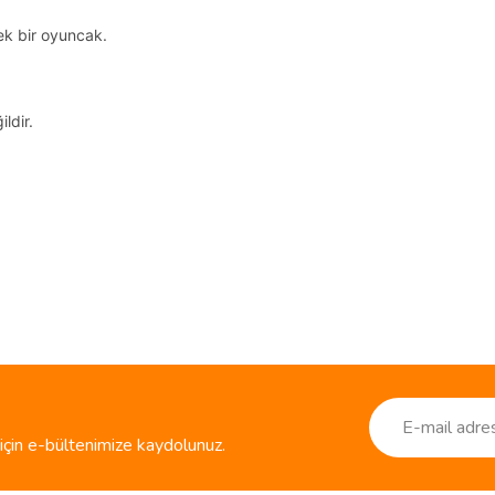
ek bir oyuncak.
ildir.
ve diğer konularda yetersiz gördüğünüz noktaları öneri formunu kullanarak taraf
Bu ürüne ilk yorumu siz yapın!
r.
Yorum Yaz
çin e-bültenimize kaydolunuz.