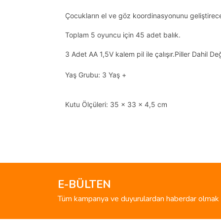
Çocukların el ve göz koordinasyonunu geliştirec
Toplam 5 oyuncu için 45 adet balık.
3 Adet AA 1,5V kalem pil ile çalışır.Piller Dahil Değ
Yaş Grubu: 3 Yaş +
Kutu Ölçüleri: 35 x 33 x 4,5 cm
Bu ürünün fiyat bilgisi, resim, ürün açıklamalarında 
Görüş ve önerileriniz için teşekkür ederiz.
Ürün resmi kalitesiz, bozuk veya görüntülenemiyo
Ürün açıklamasında eksik bilgiler bulunuyor.
E-BÜLTEN
Ürün bilgilerinde hatalar bulunuyor.
Tüm kampanya ve duyurulardan haberdar olmak i
Ürün fiyatı diğer sitelerden daha pahalı.
Bu ürüne benzer farklı alternatifler olmalı.