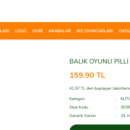
LARI
LEGO
HOBİ
ARABALAR
KIZ OYUNCAKLARI
OKUL
BALIK OYUNU PİLLİ
159,90 TL
41,57 TL den başlayan taksitlerl
Kategori
KUT
Stok Kodu
9259
Garanti Süresi
24 A