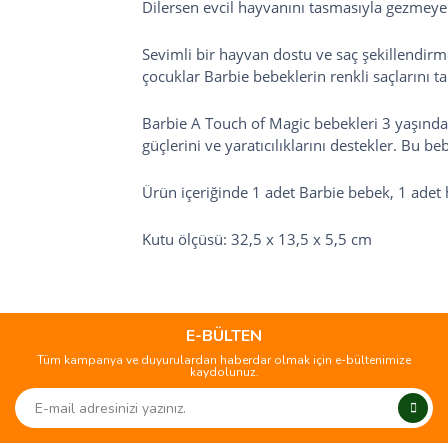
Dilersen evcil hayvanını tasmasıyla gezmeye çı
Sevimli bir hayvan dostu ve saç şekillendirme
çocuklar Barbie bebeklerin renkli saçlarını tar
Barbie A Touch of Magic bebekleri 3 yaşından
güçlerini ve yaratıcılıklarını destekler. Bu b
Ürün içeriğinde 1 adet Barbie bebek, 1 adet
Kutu ölçüsü: 32,5 x 13,5 x 5,5 cm
Bu ürünün fiyat bilgisi, resim, ürün açıklamalarında ve diğer
konularda yetersiz gördüğünüz noktaları öneri formunu
Bu ürüne ilk yorumu siz yapın!
kullanarak tarafımıza iletebilirsiniz.
Görüş ve önerileriniz için teşekkür ederiz.
E-BÜLTEN
Tüm kampanya ve duyurulardan haberdar olmak için e-bültenimize
Yorum Yaz
kaydolunuz.
Ürün resmi kalitesiz, bozuk veya görüntülenemiyor.
Ürün açıklamasında eksik bilgiler bulunuyor.
Ürün bilgilerinde hatalar bulunuyor.