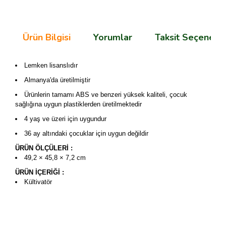
Ürün Bilgisi
Yorumlar
Taksit Seçenekle
Lemken lisanslıdır
Almanya'da üretilmiştir
Ürünlerin tamamı ABS ve benzeri yüksek kaliteli, çocuk
sağlığına uygun plastiklerden üretilmektedir
4 yaş ve üzeri için uygundur
36 ay altındaki çocuklar için uygun değildir
ÜRÜN ÖLÇÜLERİ :
49,2 × 45,8 × 7,2 cm
ÜRÜN İÇERİĞİ :
Kültivatör
Bu ürünün fiyat bilgisi, resim, ürün açıklamalarında ve diğer
konularda yetersiz gördüğünüz noktaları öneri formunu