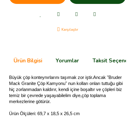
Karşılaştır
Ürün Bilgisi
Yorumlar
Taksit Seçenekle
Büyük çöp konteynırlarını taşımak zor iştir.Ancak "Bruder
Mack Granite Çöp Kamyonu" nun kolları onları tuttuğu gibi
hiç zorlanmadan kaldırır, kendi içine boşaltır ve çöpleri biz
temiz bir çevrede yaşayabilelim diye,çöp toplama
merkezlerine götürür.
Ürün Ölçüleri: 69,7 x 18,5 x 26,5 cm
Bu ürünün fiyat bilgisi, resim, ürün açıklamalarında ve diğer
konularda yetersiz gördüğünüz noktaları öneri formunu