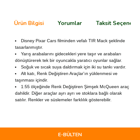
Ürün Bilgisi
Yorumlar
Taksit Seçenekle
Disney Pixar Cars filminden vefalı TIR Mack şeklinde
tasarlanmıştır.
Yarış arabalarını gidecekleri yere taşır ve arabaları
dönüştürerek tek bir oyuncakla yaratıcı oyunlar sağlar.
Soğuk ve sıcak suya daldırmak için iki su tankı vardır.
Alt katı, Renk Değiştiren Araçlar'ın yüklenmesi ve
taşınması içindir.
1:55 ölçeğinde Renk Değiştiren Şimşek McQueen araç
dahildir. Diğer araçlar ayrı ayrı ve stoklara bağlı olarak
satılır. Renkler ve süslemeler farklılık gösterebilir.
Bu ürünün fiyat bilgisi, resim, ürün açıklamalarında ve diğer
konularda yetersiz gördüğünüz noktaları öneri formunu
Bu ürüne ilk yorumu siz yapın!
kullanarak tarafımıza iletebilirsiniz.
Görüş ve önerileriniz için teşekkür ederiz.
E-BÜLTEN