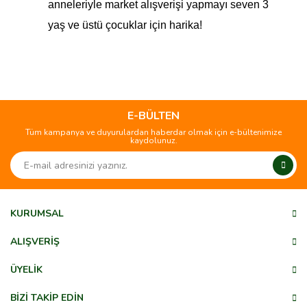
anneleriyle market alışverişi yapmayı seven 3
yaş ve üstü çocuklar için harika!
Bu ürünün fiyat bilgisi, resim, ürün açıklamalarında ve diğer
konularda yetersiz gördüğünüz noktaları öneri formunu
Bu ürüne ilk yorumu siz yapın!
kullanarak tarafımıza iletebilirsiniz.
Görüş ve önerileriniz için teşekkür ederiz.
E-BÜLTEN
Tüm kampanya ve duyurulardan haberdar olmak için e-bültenimize
Yorum Yaz
kaydolunuz.
Ürün resmi kalitesiz, bozuk veya görüntülenemiyor.
Ürün açıklamasında eksik bilgiler bulunuyor.
Ürün bilgilerinde hatalar bulunuyor.
Ürün fiyatı diğer sitelerden daha pahalı.
KURUMSAL
Bu ürüne benzer farklı alternatifler olmalı.
ALIŞVERİŞ
ÜYELİK
BİZİ TAKİP EDİN