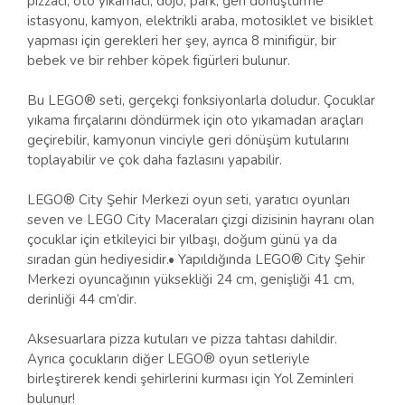
pizzacı, oto yıkamacı, dojo, park, geri dönüştürme
istasyonu, kamyon, elektrikli araba, motosiklet ve bisiklet
yapması için gerekleri her şey, ayrıca 8 minifigür, bir
bebek ve bir rehber köpek figürleri bulunur.
Bu LEGO® seti, gerçekçi fonksiyonlarla doludur. Çocuklar
yıkama fırçalarını döndürmek için oto yıkamadan araçları
geçirebilir, kamyonun vinciyle geri dönüşüm kutularını
toplayabilir ve çok daha fazlasını yapabilir.
LEGO® City Şehir Merkezi oyun seti, yaratıcı oyunları
seven ve LEGO City Maceraları çizgi dizisinin hayranı olan
çocuklar için etkileyici bir yılbaşı, doğum günü ya da
sıradan gün hediyesidir.• Yapıldığında LEGO® City Şehir
Merkezi oyuncağının yüksekliği 24 cm, genişliği 41 cm,
derinliği 44 cm’dir.
Aksesuarlara pizza kutuları ve pizza tahtası dahildir.
Ayrıca çocukların diğer LEGO® oyun setleriyle
birleştirerek kendi şehirlerini kurması için Yol Zeminleri
bulunur!