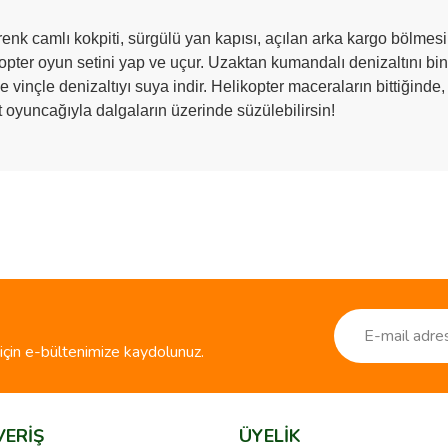
enk camlı kokpiti, sürgülü yan kapısı, açılan arka kargo bölmesi
kopter oyun setini yap ve uçur. Uzaktan kumandalı denizaltını bi
 vinçle denizaltıyı suya indir. Helikopter maceraların bittiğinde
ft oyuncağıyla dalgaların üzerinde süzülebilirsin!
ve diğer konularda yetersiz gördüğünüz noktaları öneri formunu kullanarak taraf
Bu ürüne ilk yorumu siz yapın!
r.
Yorum Yaz
çin e-bültenimize kaydolunuz.
VERİŞ
ÜYELİK