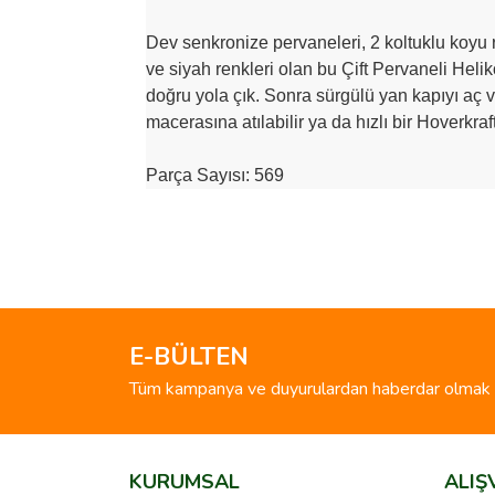
Dev senkronize pervaneleri, 2 koltuklu koyu r
ve siyah renkleri olan bu Çift Pervaneli Heli
doğru yola çık. Sonra sürgülü yan kapıyı aç ve
macerasına atılabilir ya da hızlı bir Hoverkra
Parça Sayısı: 569
Bu ürünün fiyat bilgisi, resim, ürün açıklamalarında 
Görüş ve önerileriniz için teşekkür ederiz.
Ürün resmi kalitesiz, bozuk veya görüntülenemiyo
Ürün açıklamasında eksik bilgiler bulunuyor.
E-BÜLTEN
Ürün bilgilerinde hatalar bulunuyor.
Tüm kampanya ve duyurulardan haberdar olmak i
Ürün fiyatı diğer sitelerden daha pahalı.
Bu ürüne benzer farklı alternatifler olmalı.
KURUMSAL
ALIŞ