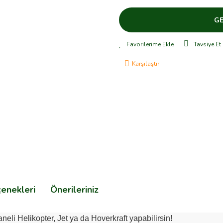
GE
Tavsiye Et
Karşılaştır
çenekleri
Önerileriniz
eli Helikopter, Jet ya da Hoverkraft yapabilirsin!