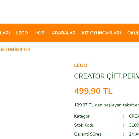
LARI
LEGO
HOBİ
ARABALAR
KIZ OYUNCAKLARI
OKUL
NELİ HELİKOPTER
LEGO
CREATOR ÇİFT PER
499,90 TL
129,97 TL den başlayan taksitler
Kategori
CRE
Stok Kodu
3109
Garanti Süresi
24 A