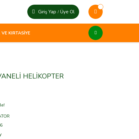
Giriş Yap
Üye Ol
/
 VE KIRTASİYE
VANELİ HELİKOPTER
le!
ATOR
6
y