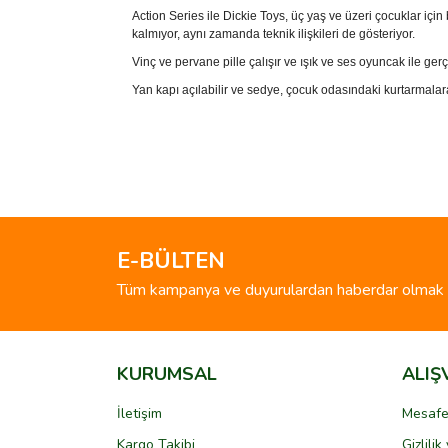
Action Series ile Dickie Toys, üç yaş ve üzeri çocuklar içi
kalmıyor, aynı zamanda teknik ilişkileri de gösteriyor.
Vinç ve pervane pille çalışır ve ışık ve ses oyuncak ile ger
Yan kapı açılabilir ve sedye, çocuk odasındaki kurtarmalar
Bu ürünün fiyat bilgisi, resim, ürün açıklamalarında 
Görüş ve önerileriniz için teşekkür ederiz.
Ürün resmi kalitesiz, bozuk veya görüntülenemiyo
Ürün açıklamasında eksik bilgiler bulunuyor.
E-BÜLTEN
Ürün bilgilerinde hatalar bulunuyor.
Tüm kampanya ve duyurulardan haberdar olmak i
Ürün fiyatı diğer sitelerden daha pahalı.
Bu ürüne benzer farklı alternatifler olmalı.
KURUMSAL
ALIŞ
İletişim
Mesafe
Kargo Takibi
Gizlili