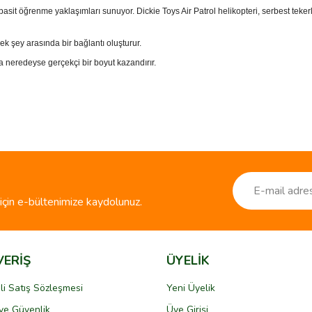
n basit öğrenme yaklaşımları sunuyor.
Dickie Toys Air Patrol helikopteri, serbest teke
çek şey arasında bir bağlantı oluşturur.
a neredeyse gerçekçi bir boyut kazandırır.
ve diğer konularda yetersiz gördüğünüz noktaları öneri formunu kullanarak taraf
Bu ürüne ilk yorumu siz yapın!
r.
Yorum Yaz
çin e-bültenimize kaydolunuz.
VERİŞ
ÜYELİK
li Satış Sözleşmesi
Yeni Üyelik
k ve Güvenlik
Üye Girişi