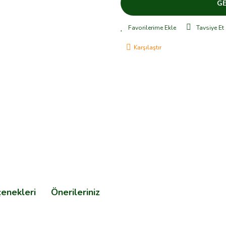
GE
Tavsiye Et
Karşılaştır
çenekleri
Önerileriniz