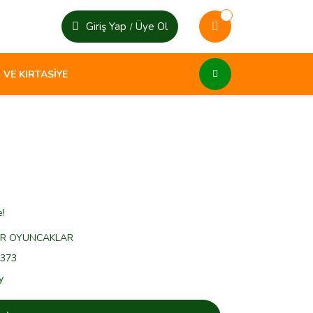
Giriş Yap
Üye Ol
/
 VE KIRTASİYE
e!
ER OYUNCAKLAR
373
y