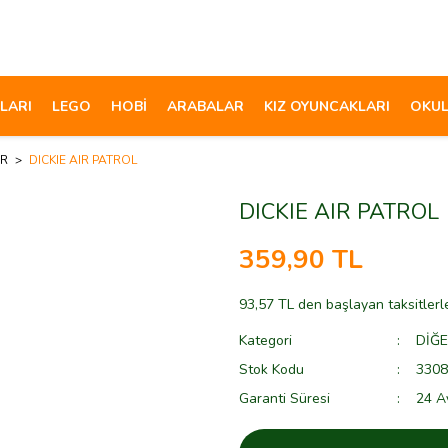
LARI
LEGO
HOBİ
ARABALAR
KIZ OYUNCAKLARI
OKUL
AR
DICKIE AIR PATROL
DICKIE AIR PATROL
359,90 TL
93,57 TL den başlayan taksitlerl
Kategori
DİĞ
Stok Kodu
3308
Garanti Süresi
24 A