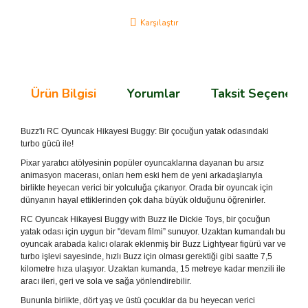
Karşılaştır
Ürün Bilgisi
Yorumlar
Taksit Seçenekle
Buzz'lı RC Oyuncak Hikayesi Buggy: Bir çocuğun yatak odasındaki
turbo gücü ile!
Pixar yaratıcı atölyesinin popüler oyuncaklarına dayanan bu arsız
animasyon macerası, onları hem eski hem de yeni arkadaşlarıyla
birlikte heyecan verici bir yolculuğa çıkarıyor.
Orada bir oyuncak için
dünyanın hayal ettiklerinden çok daha büyük olduğunu öğrenirler.
RC Oyuncak Hikayesi Buggy with Buzz ile Dickie Toys, bir çocuğun
yatak odası için uygun bir "devam filmi” sunuyor.
Uzaktan kumandalı bu
oyuncak arabada kalıcı olarak eklenmiş bir Buzz Lightyear figürü var ve
turbo işlevi sayesinde, hızlı Buzz için olması gerektiği gibi saatte 7,5
kilometre hıza ulaşıyor.
Uzaktan kumanda, 15 metreye kadar menzili ile
aracı ileri, geri ve sola ve sağa yönlendirebilir.
Bununla birlikte, dört yaş ve üstü çocuklar da bu heyecan verici