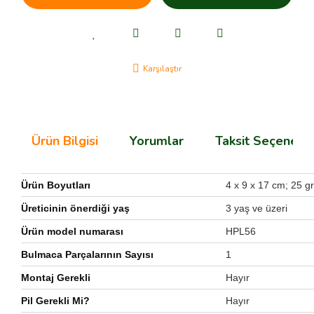
Karşılaştır
Ürün Bilgisi
Yorumlar
Taksit Seçenekle
Ürün Boyutları
‎4 x 9 x 17 cm; 25 gr
Üreticinin önerdiği yaş
‎3 yaş ve üzeri
Ürün model numarası
‎HPL56
Bulmaca Parçalarının Sayısı
‎1
Montaj Gerekli
Hayır
Pil Gerekli Mi?
Hayır