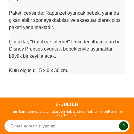
Paket içerisinde; Rapunzel oyuncak bebek, yanında
çıkarılabilir spor ayakkabıları ve aksesuar olarak cips
paketi yer almaktadır.
Çocuklar, "Ralph ve İnternet" filminden ilham alan bu
Disney Prenses oyuncak bebekleriyle uyumaktan
büyük bir keyif alacak.
Kutu ölçüsü: 15 x 6 x 36 cm.
Bu ürünün fiyat bilgisi, resim, ürün açıklamalarında ve diğer
konularda yetersiz gördüğünüz noktaları öneri formunu
Bu ürüne ilk yorumu siz yapın!
kullanarak tarafımıza iletebilirsiniz.
Görüş ve önerileriniz için teşekkür ederiz.
E-BÜLTEN
Tüm kampanya ve duyurulardan haberdar olmak için e-bültenimize
Yorum Yaz
kaydolunuz.
Ürün resmi kalitesiz, bozuk veya görüntülenemiyor.
Ürün açıklamasında eksik bilgiler bulunuyor.