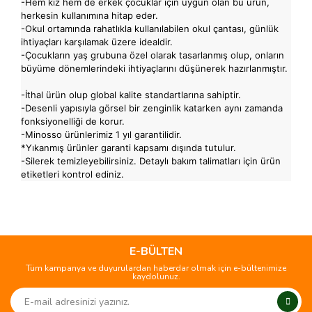
-Hem kız hem de erkek çocuklar için uygun olan bu ürün,
herkesin kullanımına hitap eder.
-Okul ortamında rahatlıkla kullanılabilen okul çantası, günlük
ihtiyaçları karşılamak üzere idealdir.
-Çocukların yaş grubuna özel olarak tasarlanmış olup, onların
büyüme dönemlerindeki ihtiyaçlarını düşünerek hazırlanmıştır.
-İthal ürün olup global kalite standartlarına sahiptir.
-Desenli yapısıyla görsel bir zenginlik katarken aynı zamanda
fonksiyonelliği de korur.
-Minosso ürünlerimiz 1 yıl garantilidir.
*Yıkanmış ürünler garanti kapsamı dışında tutulur.
-Silerek temizleyebilirsiniz. Detaylı bakım talimatları için ürün
etiketleri kontrol ediniz.
Bu ürünün fiyat bilgisi, resim, ürün açıklamalarında ve diğer
konularda yetersiz gördüğünüz noktaları öneri formunu
Bu ürüne ilk yorumu siz yapın!
kullanarak tarafımıza iletebilirsiniz.
Görüş ve önerileriniz için teşekkür ederiz.
E-BÜLTEN
Tüm kampanya ve duyurulardan haberdar olmak için e-bültenimize
Yorum Yaz
kaydolunuz.
Ürün resmi kalitesiz, bozuk veya görüntülenemiyor.
Ürün açıklamasında eksik bilgiler bulunuyor.