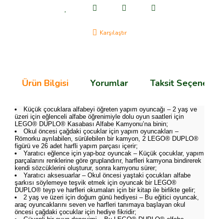
Karşılaştır
Ürün Bilgisi
Yorumlar
Taksit Seçenekle
Küçük çocuklara alfabeyi öğreten yapım oyuncağı – 2 yaş ve
üzeri için eğlenceli alfabe öğrenimiyle dolu oyun saatleri için
LEGO® DUPLO® Kasabası Alfabe Kamyonu’na binin;
Okul öncesi çağdaki çocuklar için yapım oyuncakları –
Römorku ayrılabilen, sürülebilen bir kamyon, 2 LEGO® DUPLO®
figürü ve 26 adet harfli yapım parçası içerir;
Yaratıcı eğlence için yap-boz oyuncak – Küçük çocuklar, yapım
parçalarını renklerine göre gruplandırır, harfleri kamyona bindirerek
kendi sözcüklerini oluşturur, sonra kamyonu sürer;
Yaratıcı aksesuarlar – Okul öncesi yaştaki çocukları alfabe
şarkısı söylemeye teşvik etmek için oyuncak bir LEGO®
DUPLO® teyp ve harfleri okumaları için bir kitap ile birlikte gelir;
2 yaş ve üzeri için doğum günü hediyesi – Bu eğitici oyuncak,
araç oyuncaklarını seven ve harfleri tanımaya başlayan okul
öncesi çağdaki çocuklar için hediye fikridir;