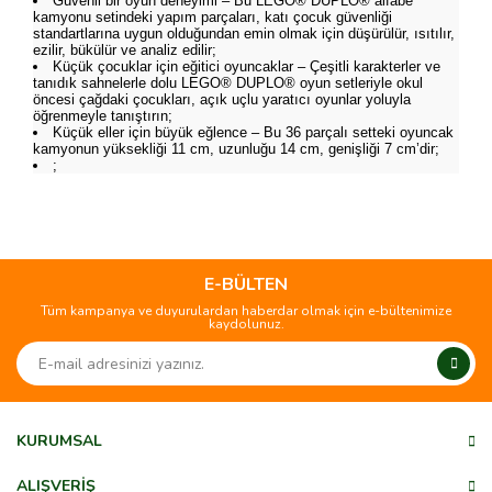
Güvenli bir oyun deneyimi – Bu LEGO® DUPLO® alfabe
kamyonu setindeki yapım parçaları, katı çocuk güvenliği
standartlarına uygun olduğundan emin olmak için düşürülür, ısıtılır,
ezilir, bükülür ve analiz edilir;
Küçük çocuklar için eğitici oyuncaklar – Çeşitli karakterler ve
tanıdık sahnelerle dolu LEGO® DUPLO® oyun setleriyle okul
öncesi çağdaki çocukları, açık uçlu yaratıcı oyunlar yoluyla
öğrenmeyle tanıştırın;
Küçük eller için büyük eğlence – Bu 36 parçalı setteki oyuncak
kamyonun yüksekliği 11 cm, uzunluğu 14 cm, genişliği 7 cm’dir;
;
Bu ürünün fiyat bilgisi, resim, ürün açıklamalarında ve diğer
konularda yetersiz gördüğünüz noktaları öneri formunu
Bu ürüne ilk yorumu siz yapın!
kullanarak tarafımıza iletebilirsiniz.
Görüş ve önerileriniz için teşekkür ederiz.
E-BÜLTEN
Tüm kampanya ve duyurulardan haberdar olmak için e-bültenimize
Yorum Yaz
kaydolunuz.
Ürün resmi kalitesiz, bozuk veya görüntülenemiyor.
Ürün açıklamasında eksik bilgiler bulunuyor.
Ürün bilgilerinde hatalar bulunuyor.
Ürün fiyatı diğer sitelerden daha pahalı.
KURUMSAL
Bu ürüne benzer farklı alternatifler olmalı.
ALIŞVERİŞ