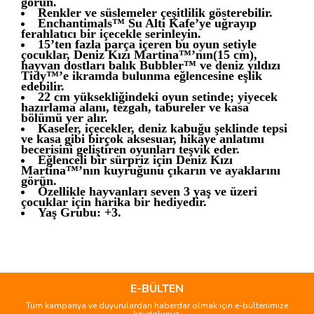
görün.
Renkler ve süslemeler çeşitlilik gösterebilir.
Enchantimals™ Su Altı Kafe’ye uğrayıp
ferahlatıcı bir içecekle serinleyin.
15’ten fazla parça içeren bu oyun setiyle
çocuklar, Deniz Kızı Martina™’nın(15 cm),
hayvan dostları balık Bubbler™ ve deniz yıldızı
Tidy™’e ikramda bulunma eğlencesine eşlik
edebilir.
22 cm yüksekliğindeki oyun setinde; yiyecek
hazırlama alanı, tezgah, tabureler ve kasa
bölümü yer alır.
Kaseler, içecekler, deniz kabuğu şeklinde tepsi
ve kasa gibi birçok aksesuar, hikaye anlatımı
becerisini geliştiren oyunları teşvik eder.
Eğlenceli bir sürpriz için Deniz Kızı
Martina™’nın kuyruğunu çıkarın ve ayaklarını
görün.
Özellikle hayvanları seven 3 yaş ve üzeri
çocuklar için harika bir hediyedir.
Yaş Grubu: +3.
Bu ürünün fiyat bilgisi, resim, ürün açıklamalarında ve diğer
konularda yetersiz gördüğünüz noktaları öneri formunu
Bu ürüne ilk yorumu siz yapın!
kullanarak tarafımıza iletebilirsiniz.
Görüş ve önerileriniz için teşekkür ederiz.
E-BÜLTEN
Tüm kampanya ve duyurulardan haberdar olmak için e-bültenimize
Yorum Yaz