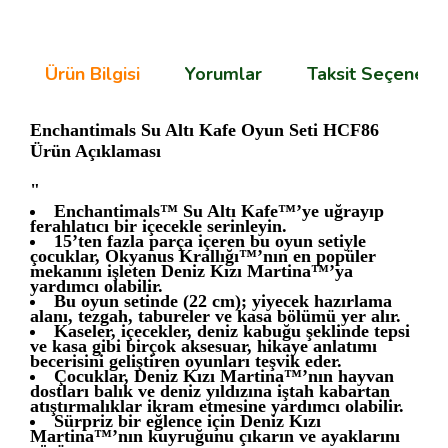
Ürün Bilgisi
Yorumlar
Taksit Seçenekle
Enchantimals Su Altı Kafe Oyun Seti HCF86
Ürün Açıklaması
"
Enchantimals™ Su Altı Kafe™’ye uğrayıp
ferahlatıcı bir içecekle serinleyin.
15’ten fazla parça içeren bu oyun setiyle
çocuklar, Okyanus Krallığı™’nın en popüler
mekanını işleten Deniz Kızı Martina™’ya
yardımcı olabilir.
Bu oyun setinde (22 cm); yiyecek hazırlama
alanı, tezgah, tabureler ve kasa bölümü yer alır.
Kaseler, içecekler, deniz kabuğu şeklinde tepsi
ve kasa gibi birçok aksesuar, hikaye anlatımı
becerisini geliştiren oyunları teşvik eder.
Çocuklar, Deniz Kızı Martina™’nın hayvan
dostları balık ve deniz yıldızına iştah kabartan
atıştırmalıklar ikram etmesine yardımcı olabilir.
Sürpriz bir eğlence için Deniz Kızı
Martina™’nın kuyruğunu çıkarın ve ayaklarını