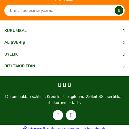
kaydolunuz.
Ürün resmi kalitesiz, bozuk veya görüntülenemiyor.
Ürün açıklamasında eksik bilgiler bulunuyor.
Ürün bilgilerinde hatalar bulunuyor.
Ürün fiyatı diğer sitelerden daha pahalı.
KURUMSAL
Bu ürüne benzer farklı alternatifler olmalı.
ALIŞVERİŞ
ÜYELİK
BİZİ TAKİP EDİN
Gönder
© Tüm hakları saklıdır. Kredi kartı bilgileriniz 256bit SSL sertifikası
ile korunmaktadır.
ile
ideasoft
e-