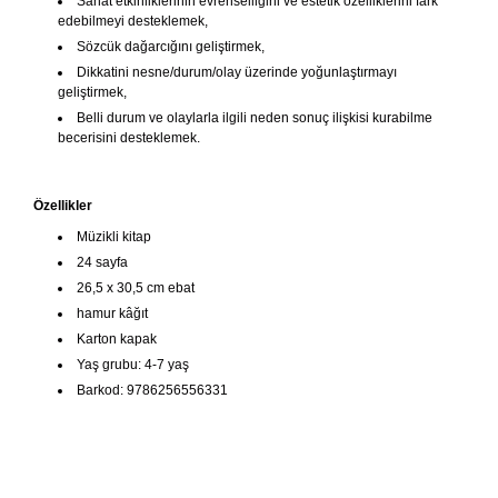
Sanat etkinliklerinin evrenselliğini ve estetik özelliklerini fark
edebilmeyi desteklemek,
Sözcük dağarcığını geliştirmek,
Dikkatini nesne/durum/olay üzerinde yoğunlaştırmayı
geliştirmek,
Belli durum ve olaylarla ilgili neden sonuç ilişkisi kurabilme
becerisini desteklemek.
Özellikler
Müzikli kitap
24 sayfa
26,5 x 30,5 cm ebat
hamur kâğıt
Karton kapak
Yaş grubu: 4-7 yaş
Barkod: 9786256556331
Bu ürünün fiyat bilgisi, resim, ürün açıklamalarında ve diğer
konularda yetersiz gördüğünüz noktaları öneri formunu
Bu ürüne ilk yorumu siz yapın!