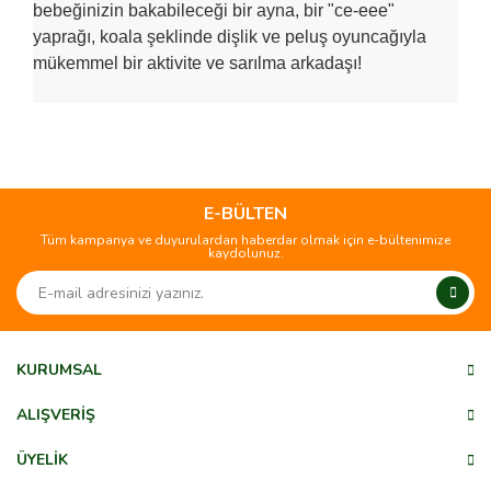
bebeğinizin bakabileceği bir ayna, bir "ce-eee"
yaprağı, koala şeklinde dişlik ve peluş oyuncağıyla
mükemmel bir aktivite ve sarılma arkadaşı!
Bu ürünün fiyat bilgisi, resim, ürün açıklamalarında ve diğer
konularda yetersiz gördüğünüz noktaları öneri formunu
Bu ürüne ilk yorumu siz yapın!
kullanarak tarafımıza iletebilirsiniz.
Görüş ve önerileriniz için teşekkür ederiz.
E-BÜLTEN
Tüm kampanya ve duyurulardan haberdar olmak için e-bültenimize
Yorum Yaz
kaydolunuz.
Ürün resmi kalitesiz, bozuk veya görüntülenemiyor.
Ürün açıklamasında eksik bilgiler bulunuyor.
Ürün bilgilerinde hatalar bulunuyor.
Ürün fiyatı diğer sitelerden daha pahalı.
KURUMSAL
Bu ürüne benzer farklı alternatifler olmalı.
ALIŞVERİŞ
ÜYELİK