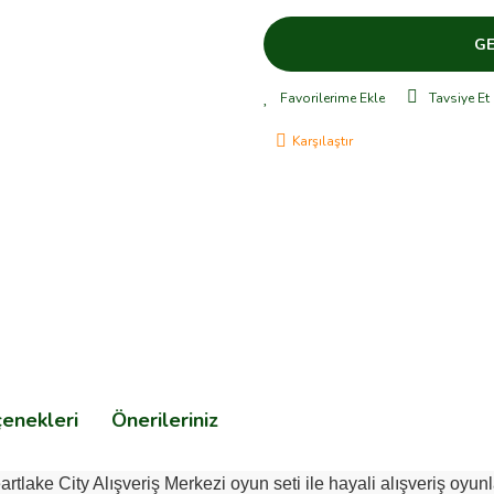
GE
Tavsiye Et
Karşılaştır
çenekleri
Önerileriniz
tlake City Alışveriş Merkezi oyun seti ile hayali alışveriş oyunl