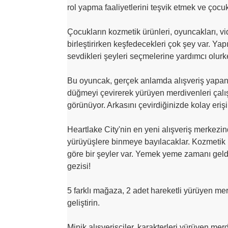
rol yapma faaliyetlerini teşvik etmek ve çocukl
Çocukların kozmetik ürünleri, oyuncakları, vi
birleştirirken keşfedecekleri çok şey var. Y
sevdikleri şeyleri seçmelerine yardımcı olurke
Bu oyuncak, gerçek anlamda alışveriş yapan n
düğmeyi çevirerek yürüyen merdivenleri çalıştır
görünüyor. Arkasını çevirdiğinizde kolay eriş
Heartlake City'nin en yeni alışveriş merkezin
yürüyüşlere binmeye bayılacaklar. Kozmetik ü
göre bir şeyler var. Yemek yeme zamanı geldi
gezisi!
5 farklı mağaza, 2 adet hareketli yürüyen mer
geliştirin.
Minik alışverişçiler, karakterleri yürüyen mer