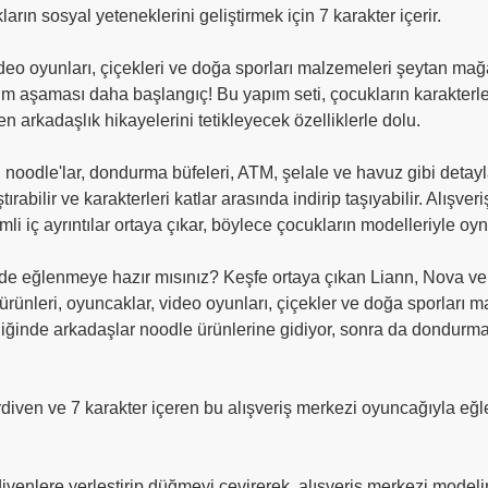
arın sosyal yeteneklerini geliştirmek için 7 karakter içerir.
deo oyunları, çiçekleri ve doğa sporları malzemeleri şeytan mağaz
apım aşaması daha başlangıç! Bu yapım seti, çocukların karakterl
n arkadaşlık hikayelerini tetikleyecek özelliklerle dolu.
oodle'lar, dondurma büfeleri, ATM, şelale ve havuz gibi detayla
abilir ve karakterleri katlar arasında indirip taşıyabilir. Alışve
imli iç ayrıntılar ortaya çıkar, böylece çocukların modelleriyle
de eğlenmeye hazır mısınız? Keşfe ortaya çıkan Liann, Nova ve A
rünleri, oyuncaklar, video oyunları, çiçekler ve doğa sporları 
ğinde arkadaşlar noodle ürünlerine gidiyor, sonra da dondurma b
diven ve 7 karakter içeren bu alışveriş merkezi oyuncağıyla eğle
divenlere yerleştirip düğmeyi çevirerek, alışveriş merkezi modelini