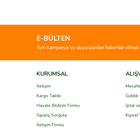
Bu ürünün fiyat bilgisi, resim, ürün açıklamalarında 
Görüş ve önerileriniz için teşekkür ederiz.
Ürün resmi kalitesiz, bozuk veya görüntülenemiyo
Ürün açıklamasında eksik bilgiler bulunuyor.
E-BÜLTEN
Ürün bilgilerinde hatalar bulunuyor.
Tüm kampanya ve duyurulardan haberdar olmak i
Ürün fiyatı diğer sitelerden daha pahalı.
Bu ürüne benzer farklı alternatifler olmalı.
KURUMSAL
ALIŞ
İletişim
Mesafe
Kargo Takibi
Gizlili
Havale Bildirim Formu
İptal v
Sipariş Sorgula
Kişisel 
İletişim Formu