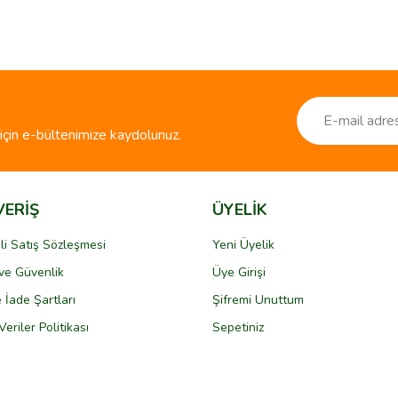
ve diğer konularda yetersiz gördüğünüz noktaları öneri formunu kullanarak taraf
Bu ürüne ilk yorumu siz yapın!
r.
Yorum Yaz
çin e-bültenimize kaydolunuz.
VERİŞ
ÜYELİK
li Satış Sözleşmesi
Yeni Üyelik
k ve Güvenlik
Üye Girişi
Gönder
e İade Şartları
Şifremi Unuttum
Veriler Politikası
Sepetiniz