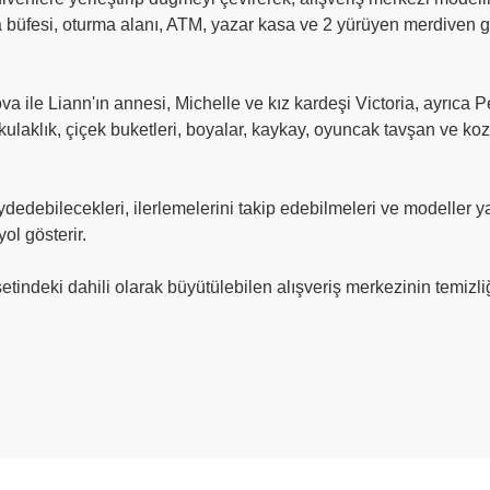
 büfesi, oturma alanı, ATM, yazar kasa ve 2 yürüyen merdiven gi
a ile Liann'ın annesi, Michelle ve kız kardeşi Victoria, ayrıca P
 kulaklık, çiçek buketleri, boyalar, kaykay, oyuncak tavşan ve k
edebilecekleri, ilerlemelerini takip edebilmeleri ve modeller ya
ol gösterir.
indeki dahili olarak büyütülebilen alışveriş merkezinin temizliği