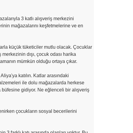
alarıyla 3 katlı alışveriş merkezini
erinin mağazalarını keşfetmelerine ve en
rla küçük tüketiciler mutlu olacak. Çocuklar
riş merkezinin dışı, çocuk odası harika
 oynamanın mümkün olduğu ortaya çıkar.
liya'ya katılın. Katlar arasındaki
malzemeleri ile dolu mağazalarda herkese
üfesine gidiyor. Ne eğlenceli bir alışveriş
nirken çocukların sosyal becerilerini
n 3 farklı katı arasında olanları yoktur. Bu