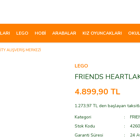
LARI
LEGO
HOBİ
ARABALAR
KIZ OYUNCAKLARI
OKUL
TY ALIŞVERİŞ MERKEZİ
LEGO
FRIENDS HEARTLAK
4.899,90 TL
1.273,97 TL den başlayan taksitl
Kategori
FRIE
Stok Kodu
4260
Garanti Süresi
24 A