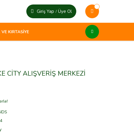
Giriş Yap
Üye Ol
/
 VE KIRTASİYE
E CİTY ALIŞVERİŞ MERKEZİ
erle!
NDS
4
y