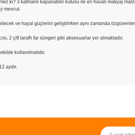
mez ki? 3 katmanlı kapanabilir kutusu ile en havalı makyaj malz
ey mevcut.
bilecek ve hayal güçlerini geliştirirken aynı zamanda özgüvenler
ısı, 2 çift taraflı far süngeri gibi aksesuarlar yer almaktadır.
ekilde kullanılmalıdır.
12 aydır.
ve diğer konularda yetersiz gördüğünüz noktaları öneri formunu kullanarak taraf
Bu ürüne ilk yorumu siz yapın!
r.
Yorum Yaz