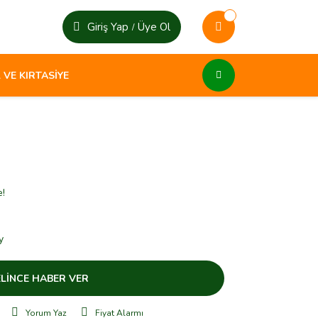
Giriş Yap
Üye Ol
/
 VE KIRTASİYE
e!
y
LİNCE HABER VER
Yorum Yaz
Fiyat Alarmı