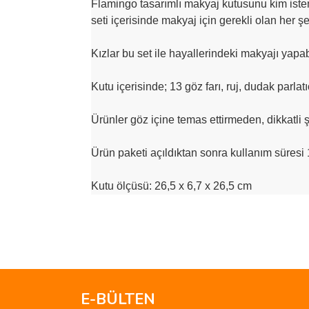
Flamingo tasarımlı makyaj kutusunu kim iste
seti içerisinde makyaj için gerekli olan her ş
Kızlar bu set ile hayallerindeki makyajı yapa
Kutu içerisinde; 13 göz farı, ruj, dudak parlatıc
Ürünler göz içine temas ettirmeden, dikkatli ş
Ürün paketi açıldıktan sonra kullanım süresi 
Kutu ölçüsü:
26,5 x 6,7 x 26,5
cm
Bu ürünün fiyat bilgisi, resim, ürün açıklamalarında 
Görüş ve önerileriniz için teşekkür ederiz.
Ürün resmi kalitesiz, bozuk veya görüntülenemiyo
Ürün açıklamasında eksik bilgiler bulunuyor.
E-BÜLTEN