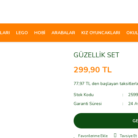
LARI
LEGO
HOBİ
ARABALAR
KIZ OYUNCAKLARI
OKUL
GÜZELLİK SET
299,90 TL
77,97 TL den başlayan taksitlerl
Stok Kodu
2599
Garanti Süresi
24 A
GE
Tavsiye Et