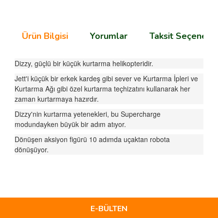
Ürün Bilgisi
Yorumlar
Taksit Seçenekle
Dizzy, güçlü bir küçük kurtarma helikopteridir.
Jett'i küçük bir erkek kardeş gibi sever ve Kurtarma İpleri ve
Kurtarma Ağı gibi özel kurtarma teçhizatını kullanarak her
zaman kurtarmaya hazırdır.
Dizzy'nin kurtarma yetenekleri, bu Supercharge
modundayken büyük bir adım atıyor.
Dönüşen aksiyon figürü 10 adımda uçaktan robota
dönüşüyor.
Bu ürünün fiyat bilgisi, resim, ürün açıklamalarında ve diğer
konularda yetersiz gördüğünüz noktaları öneri formunu
Bu ürüne ilk yorumu siz yapın!
kullanarak tarafımıza iletebilirsiniz.
Görüş ve önerileriniz için teşekkür ederiz.
E-BÜLTEN