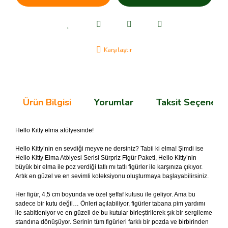
Karşılaştır
Ürün Bilgisi
Yorumlar
Taksit Seçenekle
Hello Kitty elma atölyesinde!
Hello Kitty’nin en sevdiği meyve ne dersiniz? Tabii ki elma! Şimdi ise
Hello Kitty Elma Atölyesi Serisi Sürpriz Figür Paketi, Hello Kitty’nin
büyük bir elma ile poz verdiği tatlı mı tatlı figürler ile karşınıza çıkıyor.
Artık en güzel ve en sevimli koleksiyonu oluşturmaya başlayabilirsiniz.
Her figür, 4,5 cm boyunda ve özel şeffaf kutusu ile geliyor. Ama bu
sadece bir kutu değil… Önleri açılabiliyor, figürler tabana pim yardımı
ile sabitleniyor ve en güzeli de bu kutular birleştirilerek şık bir sergileme
standına dönüşüyor. Serinin tüm figürleri farklı bir pozda ve birbirinden