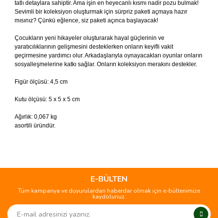
tatlı detaylara sahiptir. Ama işin en heyecanlı kısmı nadir pozu bulmak!
Sevimli bir koleksiyon oluşturmak için sürpriz paketi açmaya hazır
mısınız? Çünkü eğlence, siz paketi açınca başlayacak!
Çocukların yeni hikayeler oluşturarak hayal güçlerinin ve
yaratıcılıklarının gelişmesini desteklerken onların keyifli vakit
geçirmesine yardımcı olur. Arkadaşlarıyla oynayacakları oyunlar onların
sosyalleşmelerine katkı sağlar. Onların koleksiyon merakını destekler.
Figür ölçüsü: 4,5 cm
Kutu ölçüsü: 5 x 5 x 5 cm
Ağırlık: 0,067 kg
asortili üründür.
Bu ürünün fiyat bilgisi, resim, ürün açıklamalarında ve diğer
konularda yetersiz gördüğünüz noktaları öneri formunu
Bu ürüne ilk yorumu siz yapın!
kullanarak tarafımıza iletebilirsiniz.
Görüş ve önerileriniz için teşekkür ederiz.
E-BÜLTEN
Tüm kampanya ve duyurulardan haberdar olmak için e-bültenimize
Yorum Yaz
kaydolunuz.
Ürün resmi kalitesiz, bozuk veya görüntülenemiyor.
Ürün açıklamasında eksik bilgiler bulunuyor.