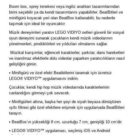
Boom box, sprey tenekesi veya ingiliz anahtarı tasarımlarından
birini seçebilir ya da kendi tasarımlarını yapabilirler. BeatBitleri ve
minifigürü koyacak yeri olan BeatBox katlanabilir, bu nedenle
taşımak için ideal bir oyuncaktır.
Müzik deneyimleri yaratın LEGO VIDIYO setleri güvenli bir sosyal
oyun deneyimi sunarak çocukların kendi müzik videolarının
yönetmenleri, prodüktörleri ve yıldızları olmalarını sağlar.
Müzikal karışımlar, eğlenceli karakterler, şarkılar, dans hareketleri
ve inanılmaz efektlerle dolu videolar yaparken yaratıcılıkların nasıl
geliştiğini görün.
• Minifigürü ve özel efekt Beatbitlerini taramak için ücretsiz
LEGO® VIDIYO™ uygulamasını indirin.
Çocuklar, kendi hip hop müzik videolarında karakterlerinin
canlandığını görmeyi çok sevecek.
• Minifigürleri altına, başka her şeyi de siyah beyaza dönüştüren
ışıltı filtresi gibi özel efektlere erişmek için uygulamada BeatBitleri
tarayın.
• BeatBox’ın yüksekliği 8 cm, uzunluğu 7 cm, genişliği 10 cm’dir.
• LEGO® VIDIYO™ uygulaması, seçilmiş iOS ve Android