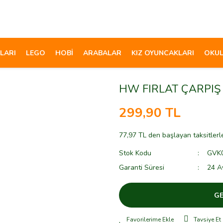
LARI
LEGO
HOBİ
ARABALAR
KIZ OYUNCAKLARI
OKUL
HW FIRLAT ÇARPIŞ
299,90 TL
77,97 TL den başlayan taksitlerl
Stok Kodu
GVK
Garanti Süresi
24 A
GE
Tavsiye Et