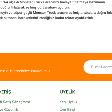
e 1:64 ölçekli Monster Trucks aracınızı havaya fırlatmaya hazırlanın.
doğru fırlatarak ezilmiş dört arabayı uçurun.
deneyin ve süper güçlü Monster Truck aracını ezilmiş arabalara doğru fırl
k akrobasi hareketlerini istediğiniz kadar tekrarlayabilirsiniz.
ve diğer konularda yetersiz gördüğünüz noktaları öneri formunu kullanarak taraf
Bu ürüne ilk yorumu siz yapın!
r.
Yorum Yaz
çin e-bültenimize kaydolunuz.
VERİŞ
ÜYELİK
li Satış Sözleşmesi
Yeni Üyelik
k ve Güvenlik
Üye Girişi