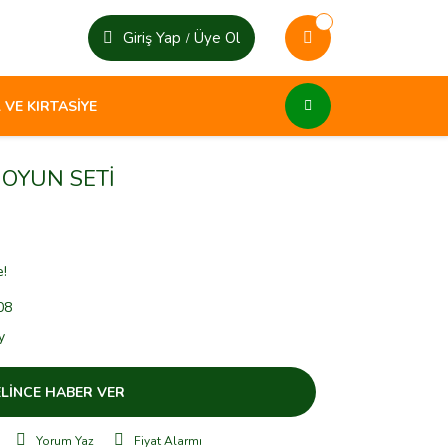
Giriş Yap
Üye Ol
/
 VE KIRTASİYE
 OYUN SETİ
e!
08
y
LİNCE HABER VER
Yorum Yaz
Fiyat Alarmı