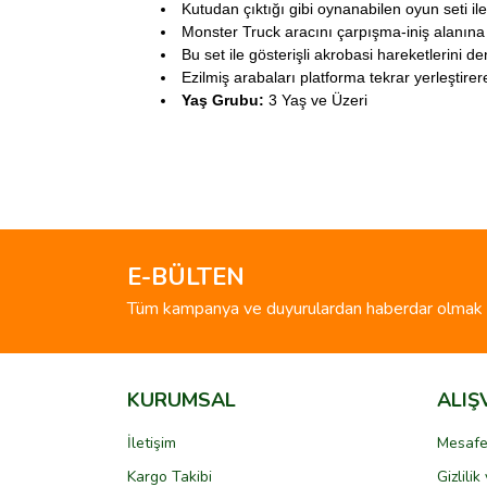
Kutudan çıktığı gibi oynanabilen oyun seti il
Monster Truck aracını çarpışma-iniş alanına 
Bu set ile gösterişli akrobasi hareketlerini 
Ezilmiş arabaları platforma tekrar yerleştirere
Yaş Grubu:
3 Yaş ve Üzeri
Bu ürünün fiyat bilgisi, resim, ürün açıklamalarında 
Görüş ve önerileriniz için teşekkür ederiz.
Ürün resmi kalitesiz, bozuk veya görüntülenemiyo
Ürün açıklamasında eksik bilgiler bulunuyor.
E-BÜLTEN
Ürün bilgilerinde hatalar bulunuyor.
Tüm kampanya ve duyurulardan haberdar olmak i
Ürün fiyatı diğer sitelerden daha pahalı.
Bu ürüne benzer farklı alternatifler olmalı.
KURUMSAL
ALIŞ
İletişim
Mesafe
Kargo Takibi
Gizlili