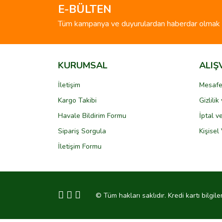
Ürün açıklamasında eksik bilgiler bulunuyor.
E-BÜLTEN
Ürün bilgilerinde hatalar bulunuyor.
Tüm kampanya ve duyurulardan haberdar olmak i
Ürün fiyatı diğer sitelerden daha pahalı.
Bu ürüne benzer farklı alternatifler olmalı.
KURUMSAL
ALIŞ
İletişim
Mesafe
Kargo Takibi
Gizlili
Havale Bildirim Formu
İptal v
Sipariş Sorgula
Kişisel 
İletişim Formu
© Tüm hakları saklıdır. Kredi kartı bilgile