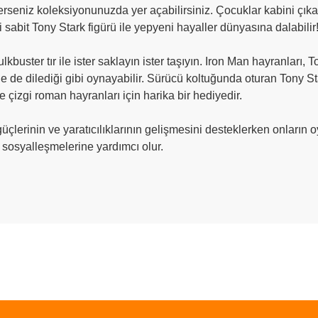
erseniz koleksiyonunuzda yer açabilirsiniz. Çocuklar kabini çıkar
 sabit Tony Stark figürü ile yepyeni hayaller dünyasına dalabilir
uster tır ile ister saklayın ister taşıyın. Iron Man hayranları, T
inle de dilediği gibi oynayabilir. Sürücü koltuğunda oturan Tony S
le çizgi roman hayranları için harika bir hediyedir.
çlerinin ve yaratıcılıklarının gelişmesini desteklerken onların oy
 sosyalleşmelerine yardımcı olur.
ve diğer konularda yetersiz gördüğünüz noktaları öneri formunu kullanarak taraf
Bu ürüne ilk yorumu siz yapın!
r.
Yorum Yaz