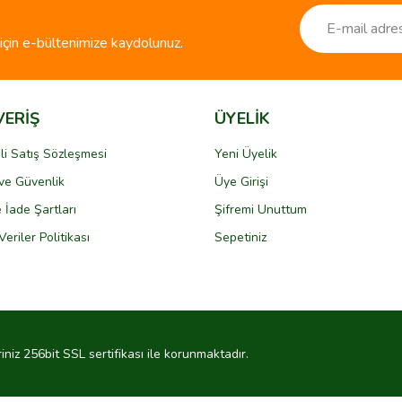
çin e-bültenimize kaydolunuz.
VERİŞ
ÜYELİK
li Satış Sözleşmesi
Yeni Üyelik
k ve Güvenlik
Üye Girişi
Gönder
e İade Şartları
Şifremi Unuttum
Veriler Politikası
Sepetiniz
riniz 256bit SSL sertifikası ile korunmaktadır.