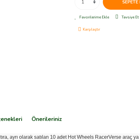
SEPETE 
Tavsiye Et
Karşılaştır
çenekleri
Önerileriniz
bu tıra, ayrı olarak satılan 10 adet Hot Wheels RacerVerse araç 