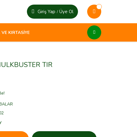
Giriş Yap
Üye Ol
/
 VE KIRTASİYE
ULKBUSTER TIR
le!
BALAR
02
y