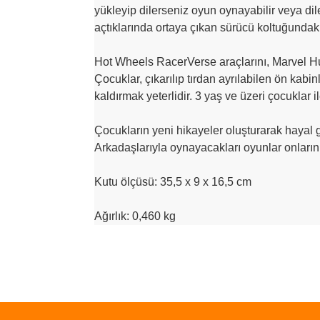
yükleyip dilerseniz oyun oynayabilir veya dil
açtıklarında ortaya çıkan sürücü koltuğundaki
Hot Wheels RacerVerse araçlarını, Marvel Hulkb
Çocuklar, çıkarılıp tırdan ayrılabilen ön kab
kaldırmak yeterlidir. 3 yaş ve üzeri çocuklar i
Çocukların yeni hikayeler oluşturarak hayal gü
Arkadaşlarıyla oynayacakları oyunlar onların
Kutu ölçüsü: 35,5 x 9 x 16,5 cm
Ağırlık: 0,460 kg
Bu ürünün fiyat bilgisi, resim, ürün açıklamalarında 
Görüş ve önerileriniz için teşekkür ederiz.
Ürün resmi kalitesiz, bozuk veya görüntülenemiyo