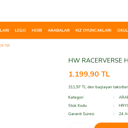
LARI
LEGO
HOBİ
ARABALAR
KIZ OYUNCAKLARI
OKUL
R TIR
HW RACERVERSE H
1.199,90 TL
311,97 TL den başlayan taksitler
Kategori
ARA
Stok Kodu
HRY
Garanti Süresi
24 A