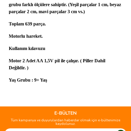
grubu farklı ölçülere sahiptir. (Yeşil parçalar 1 cm, beyaz
parçalar 2 cm, mavi parçalar 3 cm vs.)
Toplam 639 parça.
Motorlu hareket.
Kullanım kılavuzu
Motor 2 Adet AA 1,5V pil ile çalışır. ( Piller Dahil
Değildir. )
Yaş Grubu : 9+ Yaş
Bu ürünün fiyat bilgisi, resim, ürün açıklamalarında ve diğer
konularda yetersiz gördüğünüz noktaları öneri formunu
Bu ürüne ilk yorumu siz yapın!
kullanarak tarafımıza iletebilirsiniz.
Görüş ve önerileriniz için teşekkür ederiz.
E-BÜLTEN
Tüm kampanya ve duyurulardan haberdar olmak için e-bültenimize
Yorum Yaz
kaydolunuz.
Ürün resmi kalitesiz, bozuk veya görüntülenemiyor.