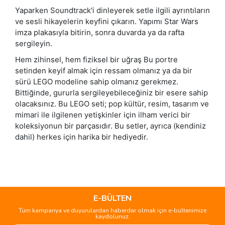
Yaparken Soundtrack'i dinleyerek setle ilgili ayrıntıların
ve sesli hikayelerin keyfini çıkarın. Yapımı Star Wars
imza plakasıyla bitirin, sonra duvarda ya da rafta
sergileyin.
Hem zihinsel, hem fiziksel bir uğraş Bu portre
setinden keyif almak için ressam olmanız ya da bir
sürü LEGO modeline sahip olmanız gerekmez.
Bittiğinde, gururla sergileyebileceğiniz bir esere sahip
olacaksınız. Bu LEGO seti; pop kültür, resim, tasarım ve
mimari ile ilgilenen yetişkinler için ilham verici bir
koleksiyonun bir parçasıdır. Bu setler, ayrıca (kendiniz
dahil) herkes için harika bir hediyedir.
Bu ürünün fiyat bilgisi, resim, ürün açıklamalarında ve diğer
konularda yetersiz gördüğünüz noktaları öneri formunu
Bu ürüne ilk yorumu siz yapın!
kullanarak tarafımıza iletebilirsiniz.
Görüş ve önerileriniz için teşekkür ederiz.
E-BÜLTEN
Tüm kampanya ve duyurulardan haberdar olmak için e-bültenimize
Yorum Yaz
kaydolunuz.
Ürün resmi kalitesiz, bozuk veya görüntülenemiyor.