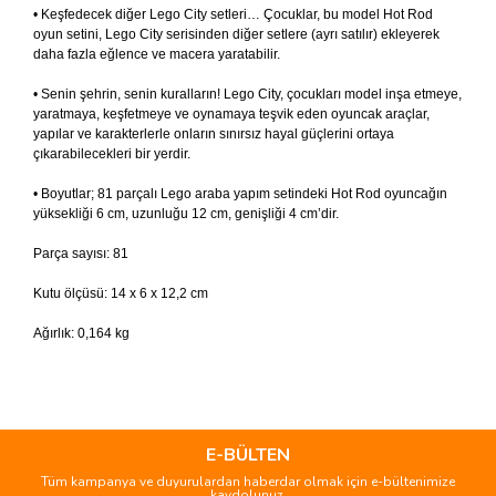
• Keşfedecek diğer Lego City setleri… Çocuklar, bu model Hot Rod
oyun setini, Lego City serisinden diğer setlere (ayrı satılır) ekleyerek
daha fazla eğlence ve macera yaratabilir.
• Senin şehrin, senin kuralların! Lego City, çocukları model inşa etmeye,
yaratmaya, keşfetmeye ve oynamaya teşvik eden oyuncak araçlar,
yapılar ve karakterlerle onların sınırsız hayal güçlerini ortaya
çıkarabilecekleri bir yerdir.
• Boyutlar; 81 parçalı Lego araba yapım setindeki Hot Rod oyuncağın
yüksekliği 6 cm, uzunluğu 12 cm, genişliği 4 cm’dir.
Parça sayısı: 81
Kutu ölçüsü: 14 x 6 x 12,2 cm
Ağırlık: 0,164 kg
Bu ürünün fiyat bilgisi, resim, ürün açıklamalarında ve diğer
konularda yetersiz gördüğünüz noktaları öneri formunu
Bu ürüne ilk yorumu siz yapın!
kullanarak tarafımıza iletebilirsiniz.
Görüş ve önerileriniz için teşekkür ederiz.
E-BÜLTEN
Tüm kampanya ve duyurulardan haberdar olmak için e-bültenimize
Yorum Yaz
kaydolunuz.