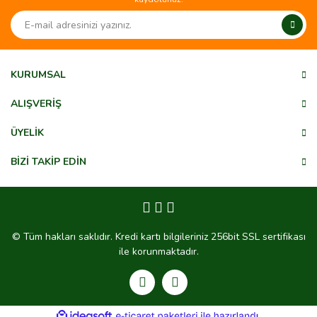
Ürün resmi kalitesiz, bozuk veya görüntülenemiyor.
Ürün açıklamasında eksik bilgiler bulunuyor.
Ürün bilgilerinde hatalar bulunuyor.
Ürün fiyatı diğer sitelerden daha pahalı.
KURUMSAL
Bu ürüne benzer farklı alternatifler olmalı.
ALIŞVERİŞ
ÜYELİK
BİZİ TAKİP EDİN
Gönder
© Tüm hakları saklıdır. Kredi kartı bilgileriniz 256bit SSL sertifikası
ile korunmaktadır.
ile
ideasoft
e-