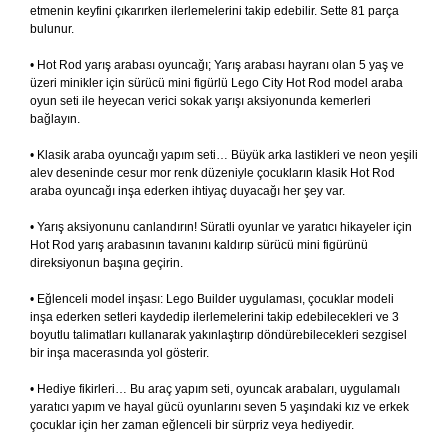
etmenin keyfini çıkarırken ilerlemelerini takip edebilir. Sette 81 parça
bulunur.
• Hot Rod yarış arabası oyuncağı; Yarış arabası hayranı olan 5 yaş ve
üzeri minikler için sürücü mini figürlü Lego City Hot Rod model araba
oyun seti ile heyecan verici sokak yarışı aksiyonunda kemerleri
bağlayın.
• Klasik araba oyuncağı yapım seti… Büyük arka lastikleri ve neon yeşili
alev deseninde cesur mor renk düzeniyle çocukların klasik Hot Rod
araba oyuncağı inşa ederken ihtiyaç duyacağı her şey var.
• Yarış aksiyonunu canlandırın! Süratli oyunlar ve yaratıcı hikayeler için
Hot Rod yarış arabasının tavanını kaldırıp sürücü mini figürünü
direksiyonun başına geçirin.
• Eğlenceli model inşası: Lego Builder uygulaması, çocuklar modeli
inşa ederken setleri kaydedip ilerlemelerini takip edebilecekleri ve 3
boyutlu talimatları kullanarak yakınlaştırıp döndürebilecekleri sezgisel
bir inşa macerasında yol gösterir.
• Hediye fikirleri… Bu araç yapım seti, oyuncak arabaları, uygulamalı
yaratıcı yapım ve hayal gücü oyunlarını seven 5 yaşındaki kız ve erkek
çocuklar için her zaman eğlenceli bir sürpriz veya hediyedir.