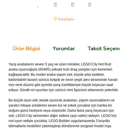
Karşılaştır
Ürün Bilgisi
Yorumlar
Taksit Seçenekle
Yarış arabalarını seven 5 yaş ve üzeri minikler, LEGO City Hot Rod
araba oyuncağıyla (60485) yüksek hızlı drag yarışları için kemerleri
bağlayacaktır. Bu model araba yapım seti, büyük arka lastikler,
kaldırılabilir tavanlı sürücü kokpiti ve neon yeşili alev deseninde havalı
mor renk düzeni gibi ayrıntılı yarış özellikleriyle büyük heyecan vaat
ediyor. Süratli rol oyunları için sürücü mini figürünü eklemeniz yeterlidir.
Bu küçük oyun seti, klasik oyuncak arabaları, yapım oyuncaklarını ve
yaratıcı hikaye anlatımını seven kız ve erkek çocuklar için harika bir
doğum günü hediyesi veya sürprizdir. Daha fazla yarış heyecanı için
seti, LEGO City serisinden diğer setlere (ayrı satılır) ekleyin. LEGO hot
rod oyun setiyle çocuklar, LEGO Builder uygulamasında 3 boyutlu
talimatlarla modelleri yakınlaştırıp döndürerek sezgisel model inşa