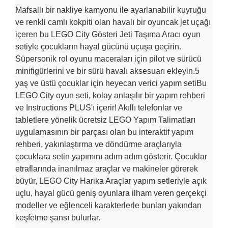
Mafsallı bir nakliye kamyonu ile ayarlanabilir kuyruğu
ve renkli camlı kokpiti olan havalı bir oyuncak jet uçağı
içeren bu LEGO City Gösteri Jeti Taşıma Aracı oyun
setiyle çocukların hayal gücünü uçuşa geçirin.
Süpersonik rol oyunu maceraları için pilot ve sürücü
minifigürlerini ve bir sürü havalı aksesuarı ekleyin.5
yaş ve üstü çocuklar için heyecan verici yapım setiBu
LEGO City oyun seti, kolay anlaşılır bir yapım rehberi
ve Instructions PLUS'ı içerir! Akıllı telefonlar ve
tabletlere yönelik ücretsiz LEGO Yapım Talimatları
uygulamasının bir parçası olan bu interaktif yapım
rehberi, yakınlaştırma ve döndürme araçlarıyla
çocuklara setin yapımını adım adım gösterir. Çocuklar
etraflarında inanılmaz araçlar ve makineler görerek
büyür, LEGO City Harika Araçlar yapım setleriyle açık
uçlu, hayal gücü geniş oyunlara ilham veren gerçekçi
modeller ve eğlenceli karakterlerle bunları yakından
keşfetme şansı bulurlar.