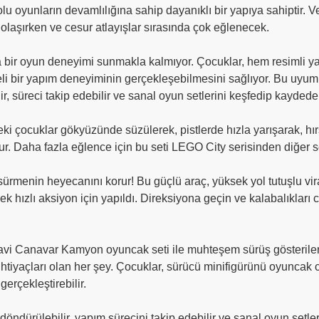
u oyunların devamlılığına sahip dayanıklı bir yapıya sahiptir. Ver
olaşırken ve cesur atlayışlar sırasında çok eğlenecek.
ir oyun deneyimi sunmakla kalmıyor. Çocuklar, hem resimli y
eli bir yapım deneyiminin gerçekleşebilmesini sağlıyor. Bu uyu
r, süreci takip edebilir ve sanal oyun setlerini keşfedip kaydedeb
ki çocuklar gökyüzünde süzülerek, pistlerde hızla yarışarak, hır
. Daha fazla eğlence için bu seti LEGO City serisinden diğer setler
menin heyecanını korur! Bu güçlü araç, yüksek yol tutuşlu vira
ek hızlı aksiyon için yapıldı. Direksiyona geçin ve kalabalıkları 
vi Canavar Kamyon oyuncak seti ile muhteşem sürüş gösterileri
ihtiyaçları olan her şey. Çocuklar, sürücü minifigürünü oyuncak
gerçekleştirebilir.
p döndürülebilir, yapım sürecini takip edebilir ve sanal oyun set