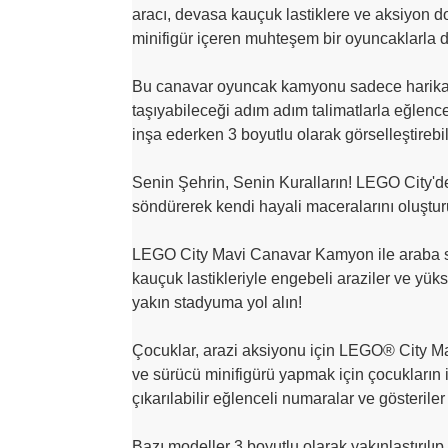
aracı, devasa kauçuk lastiklere ve aksiyon dol
minifigür içeren muhteşem bir oyuncaklarla d
Bu canavar oyuncak kamyonu sadece harika b
taşıyabileceği adım adım talimatlarla eğlenc
inşa ederken 3 boyutlu olarak görselleştirebili
Senin Şehrin, Senin Kuralların! LEGO City'de
söndürerek kendi hayali maceralarını oluşturur
LEGO City Mavi Canavar Kamyon ile araba sür
kauçuk lastikleriyle engebeli araziler ve yüks
yakın stadyuma yol alın!
Çocuklar, arazi aksiyonu için LEGO® City Ma
ve sürücü minifigürü yapmak için çocukların 
çıkarılabilir eğlenceli numaralar ve gösteriler 
Bazı modeller 3 boyutlu olarak yakınlaştırılı