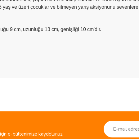
i, 5 yaş ve üzeri çocuklar ve bitmeyen yarış aksiyonunu sevenlere
ğu 9 cm, uzunluğu 13 cm, genişliği 10 cm'dir.
ve diğer konularda yetersiz gördüğünüz noktaları öneri formunu kullanarak taraf
Bu ürüne ilk yorumu siz yapın!
r.
Yorum Yaz
çin e-bültenimize kaydolunuz.