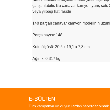
çalıştırılabilir. Bu canavar kamyon yarış set
veya yılbaşı hatırasıdır
148 parçalı canavar kamyon modelinin uzunlu
Parça sayısı: 148
Kutu ölçüsü: 20,5 x 19,1 x 7,3 cm
Ağırlık: 0,317 kg
Bu ürünün fiyat bilgisi, resim, ürün açıklamalarında 
Görüş ve önerileriniz için teşekkür ederiz.
Ürün resmi kalitesiz, bozuk veya görüntülenemiyo
Ürün açıklamasında eksik bilgiler bulunuyor.
E-BÜLTEN
Ürün bilgilerinde hatalar bulunuyor.
Tüm kampanya ve duyurulardan haberdar olmak i
Ürün fiyatı diğer sitelerden daha pahalı.