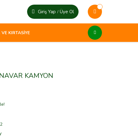
Giriş Yap
Üye Ol
/
 VE KIRTASİYE
CANAVAR KAMYON
le!
2
y