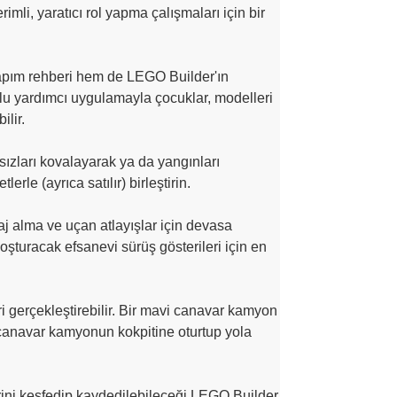
imli, yaratıcı rol yapma çalışmaları için bir
apım rehberi hem de LEGO Builder'ın
mlu yardımcı uygulamayla çocuklar, modelleri
ilir.
sızları kovalayarak ya da yangınları
le (ayrıca satılır) birleştirin.
j alma ve uçan atlayışlar için devasa
coşturacak efsanevi sürüş gösterileri için en
 gerçekleştirebilir. Bir mavi canavar kamyon
 canavar kamyonun kokpitine oturtup yola
lerini keşfedip kaydedilebileceği LEGO Builder