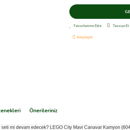
GE
Tavsiye Et
Karşılaştır
çenekleri
Önerileriniz
 oyun seti mi devam edecek? LEGO City Mavi Canavar Kamyon (6040