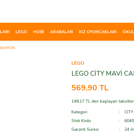
LARI
LEGO
HOBİ
ARABALAR
KIZ OYUNCAKLARI
OKUL
R KAMYON
LEGO
LEGO CİTY MAVİ 
569,90 TL
148,17 TL den başlayan taksitler
Kategori
CITY
Stok Kodu
6040
Garanti Süresi
24 A