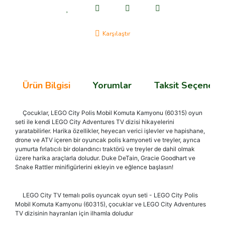
Karşılaştır
Ürün Bilgisi
Yorumlar
Taksit Seçenekle
Çocuklar, LEGO City Polis Mobil Komuta Kamyonu (60315) oyun
seti ile kendi LEGO City Adventures TV dizisi hikayelerini
yaratabilirler. Harika özellikler, heyecan verici işlevler ve hapishane,
drone ve ATV içeren bir oyuncak polis kamyoneti ve treyler, ayrıca
yumurta fırlatıcılı bir dolandırıcı traktörü ve treyler de dahil olmak
üzere harika araçlarla doludur. Duke DeTain, Gracie Goodhart ve
Snake Rattler minifigürlerini ekleyin ve eğlence başlasın!
LEGO City TV temalı polis oyuncak oyun seti - LEGO City Polis
Mobil Komuta Kamyonu (60315), çocuklar ve LEGO City Adventures
TV dizisinin hayranları için ilhamla doludur