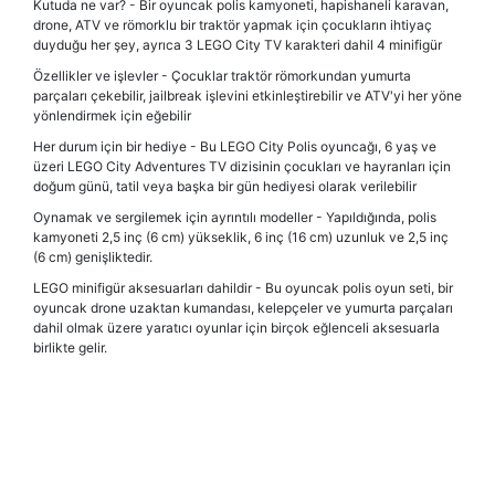
Kutuda ne var? - Bir oyuncak polis kamyoneti, hapishaneli karavan,
drone, ATV ve römorklu bir traktör yapmak için çocukların ihtiyaç
duyduğu her şey, ayrıca 3 LEGO City TV karakteri dahil 4 minifigür
Özellikler ve işlevler - Çocuklar traktör römorkundan yumurta
parçaları çekebilir, jailbreak işlevini etkinleştirebilir ve ATV'yi her yöne
yönlendirmek için eğebilir
Her durum için bir hediye - Bu LEGO City Polis oyuncağı, 6 yaş ve
üzeri LEGO City Adventures TV dizisinin çocukları ve hayranları için
doğum günü, tatil veya başka bir gün hediyesi olarak verilebilir
Oynamak ve sergilemek için ayrıntılı modeller - Yapıldığında, polis
kamyoneti 2,5 inç (6 cm) yükseklik, 6 inç (16 cm) uzunluk ve 2,5 inç
(6 cm) genişliktedir.
LEGO minifigür aksesuarları dahildir - Bu oyuncak polis oyun seti, bir
oyuncak drone uzaktan kumandası, kelepçeler ve yumurta parçaları
dahil olmak üzere yaratıcı oyunlar için birçok eğlenceli aksesuarla
birlikte gelir.
Bu ürünün fiyat bilgisi, resim, ürün açıklamalarında ve diğer
konularda yetersiz gördüğünüz noktaları öneri formunu