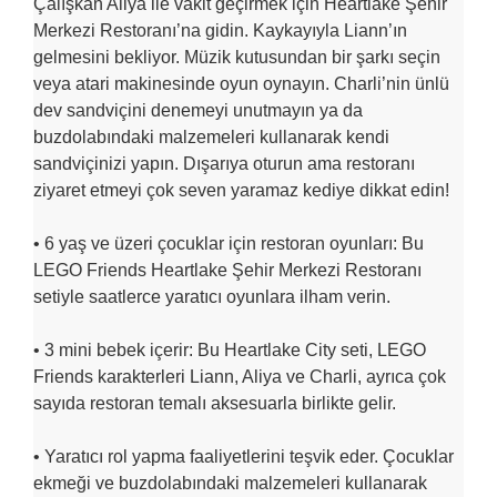
Çalışkan Aliya ile vakit geçirmek için Heartlake Şehir
Merkezi Restoranı’na gidin. Kaykayıyla Liann’ın
gelmesini bekliyor. Müzik kutusundan bir şarkı seçin
veya atari makinesinde oyun oynayın. Charli’nin ünlü
dev sandviçini denemeyi unutmayın ya da
buzdolabındaki malzemeleri kullanarak kendi
sandviçinizi yapın. Dışarıya oturun ama restoranı
ziyaret etmeyi çok seven yaramaz kediye dikkat edin!
• 6 yaş ve üzeri çocuklar için restoran oyunları: Bu
LEGO Friends Heartlake Şehir Merkezi Restoranı
setiyle saatlerce yaratıcı oyunlara ilham verin.
• 3 mini bebek içerir: Bu Heartlake City seti, LEGO
Friends karakterleri Liann, Aliya ve Charli, ayrıca çok
sayıda restoran temalı aksesuarla birlikte gelir.
• Yaratıcı rol yapma faaliyetlerini teşvik eder. Çocuklar
ekmeği ve buzdolabındaki malzemeleri kullanarak