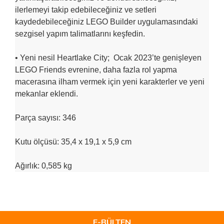
ilerlemeyi takip edebileceğiniz ve setleri
kaydedebileceğiniz LEGO Builder uygulamasındaki
sezgisel yapım talimatlarını keşfedin.
• Yeni nesil Heartlake City; Ocak 2023’te genişleyen
LEGO Friends evrenine, daha fazla rol yapma
macerasına ilham vermek için yeni karakterler ve yeni
mekanlar eklendi.
Parça sayısı: 346
Kutu ölçüsü: 35,4 x 19,1 x 5,9 cm
Ağırlık: 0,585 kg
Bu ürünün fiyat bilgisi, resim, ürün açıklamalarında ve diğer
konularda yetersiz gördüğünüz noktaları öneri formunu
Bu ürüne ilk yorumu siz yapın!
kullanarak tarafımıza iletebilirsiniz.
Görüş ve önerileriniz için teşekkür ederiz.
E-BÜLTEN