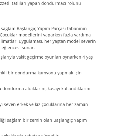
ezzetli tatlıları yapan dondurmacı rolünü
, sağlam Başlangıç Yapım Parçası tabanının
 Çocuklar modellerini yaparken fazla yardıma
Talimatları uygulaması, her yaştan model severin
 eğlencesi sunar.
arıyla vakit geçirme oyunları oynarken 4 yaş
e renkli bir dondurma kamyonu yapmak için
dondurma aldıklarını, kasayı kullandıklarını
yı seven erkek ve kız çocuklarına her zaman
ldiği sağlam bir zemin olan Başlangıç Yapım
i sokaklarda rahatça sürebilir