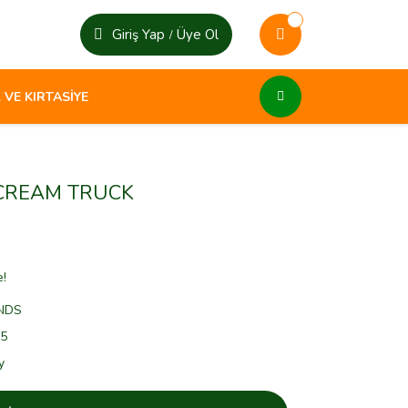
Giriş Yap
Üye Ol
/
 VE KIRTASİYE
 CREAM TRUCK
e!
NDS
5
y