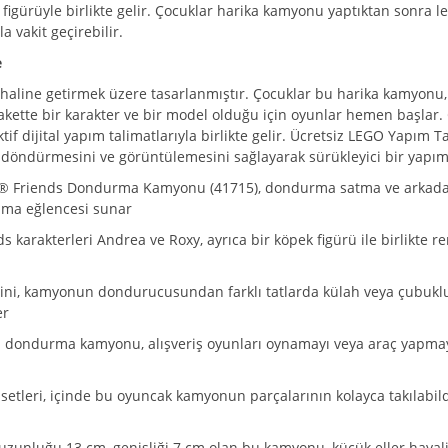
 figürüyle birlikte gelir. Çocuklar harika kamyonu yaptıktan sonra l
 vakit geçirebilir.
e
 haline getirmek üzere tasarlanmıştır. Çocuklar bu harika kamyonu
akette bir karakter ve bir model olduğu için oyunlar hemen başlar.
if dijital yapım talimatlarıyla birlikte gelir. Ücretsiz LEGO Yapım 
 döndürmesini ve görüntülemesini sağlayarak sürükleyici bir yapım
GO® Friends Dondurma Kamyonu (41715), dondurma satma ve arkadaşl
apma eğlencesi sunar
ds karakterleri Andrea ve Roxy, ayrıca bir köpek figürü ile birlikt
ini, kamyonun dondurucusundan farklı tatlarda külah veya çubuklu 
er
 Bu dondurma kamyonu, alışveriş oyunları oynamayı veya araç yapma
 setleri, içinde bu oyuncak kamyonun parçalarının kolayca takılabi
, uzunluğu 13 cm, genişliği 7 cm olan bu kamyonu, küçük eller hayal