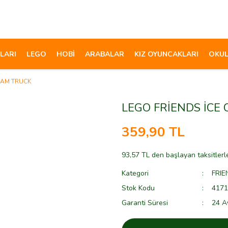
LARI
LEGO
HOBİ
ARABALAR
KIZ OYUNCAKLARI
OKUL
EAM TRUCK
LEGO FRİENDS İCE
359,90 TL
93,57 TL den başlayan taksitlerl
Kategori
FRIE
Stok Kodu
4171
Garanti Süresi
24 A