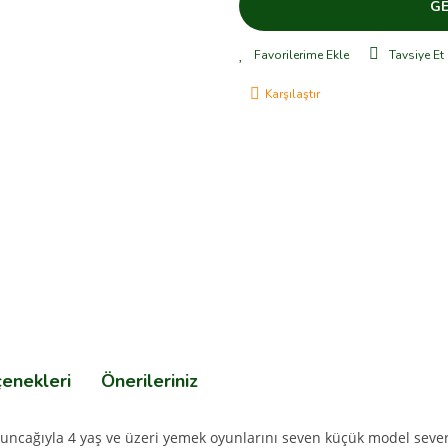
GE
Tavsiye Et
Karşılaştır
çenekleri
Önerileriniz
ağıyla 4 yaş ve üzeri yemek oyunlarını seven küçük model severle