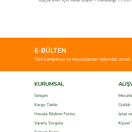
Bu ürünün fiyat bilgisi, resim, ürün açıklamalarında 
Görüş ve önerileriniz için teşekkür ederiz.
Ürün resmi kalitesiz, bozuk veya görüntülenemiyo
Ürün açıklamasında eksik bilgiler bulunuyor.
E-BÜLTEN
Ürün bilgilerinde hatalar bulunuyor.
Tüm kampanya ve duyurulardan haberdar olmak i
Ürün fiyatı diğer sitelerden daha pahalı.
Bu ürüne benzer farklı alternatifler olmalı.
KURUMSAL
ALIŞ
İletişim
Mesafe
Kargo Takibi
Gizlili
Havale Bildirim Formu
İptal v
Sipariş Sorgula
Kişisel 