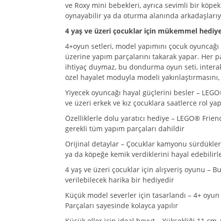
ve Roxy mini bebekleri, ayrıca sevimli bir köpek
oynayabilir ya da oturma alanında arkadaşlarıyla
4 yaş ve üzeri çocuklar için mükemmel hediy
4+oyun setleri, model yapımını çocuk oyuncağı
üzerine yapım parçalarını takarak yapar. Her p
ihtiyaç duymaz, bu dondurma oyun seti, interakt
özel hayalet moduyla modeli yakınlaştırmasını,
Yiyecek oyuncağı hayal güçlerini besler – LE
ve üzeri erkek ve kız çocuklara saatlerce rol y
Özelliklerle dolu yaratıcı hediye – LEGO® Frien
gerekli tüm yapım parçaları dahildir
Orijinal detaylar – Çocuklar kamyonu sürdükler
ya da köpeğe kemik verdiklerini hayal edebilirl
4 yaş ve üzeri çocuklar için alışveriş oyunu –
verilebilecek harika bir hediyedir
Küçük model severler için tasarlandı – 4+ oyun
Parçaları sayesinde kolayca yapılır
Küçük eller için ideal boyut – Yüksekliği 11 cm