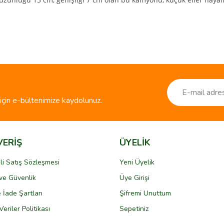
ve diğer konularda yetersiz gördüğünüz noktaları öneri formunu kullanarak taraf
Bu ürüne ilk yorumu siz yapın!
r.
Yorum Yaz
çin e-bültenimize kaydolunuz.
VERİŞ
ÜYELİK
li Satış Sözleşmesi
Yeni Üyelik
k ve Güvenlik
Üye Girişi
Gönder
e İade Şartları
Şifremi Unuttum
Veriler Politikası
Sepetiniz