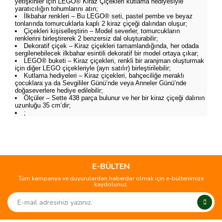
yetişkinler için LEGO® Kiraz Çiçekleri kutlama hediyesiyle
yaratıcılığın tohumlarını atın;
İlkbahar renkleri – Bu LEGO® seti, pastel pembe ve beyaz
tonlarında tomurcuklarla kaplı 2 kiraz çiçeği dalından oluşur;
Çiçekleri kişiselleştirin – Model severler, tomurcukların
renklerini birleştirerek 2 benzersiz dal oluşturabilir;
Dekoratif çiçek – Kiraz çiçekleri tamamlandığında, her odada
sergilenebilecek ilkbahar esintili dekoratif bir model ortaya çıkar;
LEGO® buketi – Kiraz çiçekleri, renkli bir aranjman oluşturmak
için diğer LEGO çiçekleriyle (ayrı satılır) birleştirilebilir;
Kutlama hediyeleri – Kiraz çiçekleri, bahçeciliğe meraklı
çocuklara ya da Sevgililer Günü’nde veya Anneler Günü’nde
doğaseverlere hediye edilebilir;
Ölçüler – Sette 438 parça bulunur ve her bir kiraz çiçeği dalının
uzunluğu 35 cm’dir;
;
Bu ürünün fiyat bilgisi, resim, ürün açıklamalarında ve diğer
konularda yetersiz gördüğünüz noktaları öneri formunu
Bu ürüne ilk yorumu siz yapın!
kullanarak tarafımıza iletebilirsiniz.
Görüş ve önerileriniz için teşekkür ederiz.
E-BÜLTEN
Tüm kampanya ve duyurulardan haberdar olmak için e-bültenimize
Yorum Yaz
kaydolunuz.
Ürün resmi kalitesiz, bozuk veya görüntülenemiyor.
Ürün açıklamasında eksik bilgiler bulunuyor.
Ürün bilgilerinde hatalar bulunuyor.