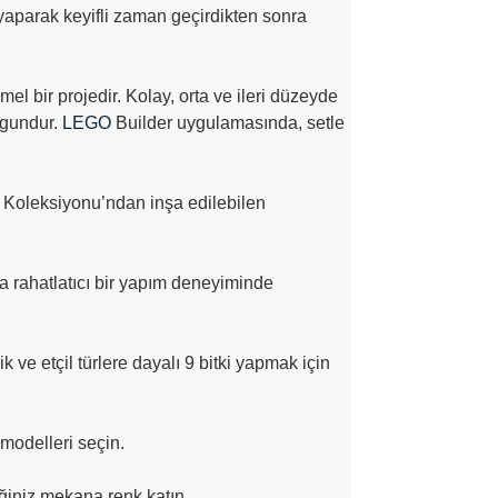
tek yaparak keyifli zaman geçirdikten sonra
mel bir projedir. Kolay, orta ve ileri düzeyde
ygundur.
LEGO
Builder uygulamasında, setle
ik Koleksiyonu’ndan inşa edilebilen
a rahatlatıcı bir yapım deneyiminde
ik ve etçil türlere dayalı 9 bitki yapmak için
 modelleri seçin.
iğiniz mekana renk katın.