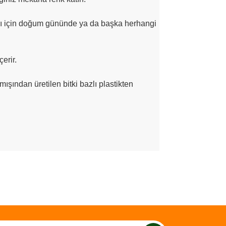
ıları için doğum gününde ya da başka herhangi
erir.
ışından üretilen bitki bazlı plastikten
ımıza iletebilirsiniz.