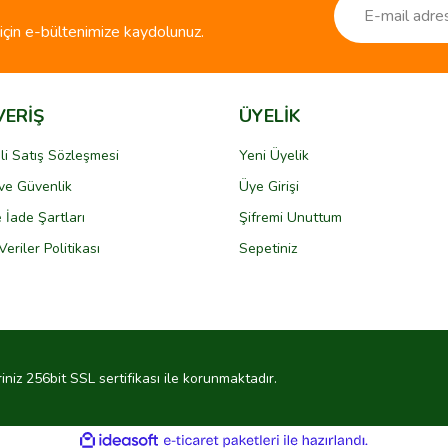
çin e-bültenimize kaydolunuz.
VERİŞ
ÜYELİK
li Satış Sözleşmesi
Yeni Üyelik
k ve Güvenlik
Üye Girişi
Gönder
e İade Şartları
Şifremi Unuttum
Veriler Politikası
Sepetiniz
riniz 256bit SSL sertifikası ile korunmaktadır.
ile
ideasoft
e-