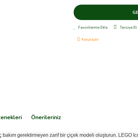
GE
Tavsiye Et
Karşılaştır
çenekleri
Önerileriniz
iç bakım gerektirmeyen zarif bir çiçek modeli oluşturun. LEGO Ic