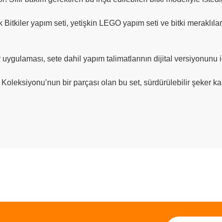
k Bitkiler yapım seti, yetişkin LEGO yapım seti ve bitki merakl
r uygulaması, sete dahil yapım talimatlarının dijital versiyonunu iç
Koleksiyonu’nun bir parçası olan bu set, sürdürülebilir şeker kam
ve diğer konularda yetersiz gördüğünüz noktaları öneri formunu kullanarak taraf
Bu ürüne ilk yorumu siz yapın!
r.
Yorum Yaz