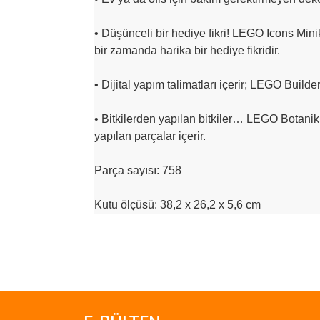
• Düşünceli bir hediye fikri! LEGO Icons Mini
bir zamanda harika bir hediye fikridir.
• Dijital yapım talimatları içerir; LEGO Builde
• Bitkilerden yapılan bitkiler… LEGO Botanik 
yapılan parçalar içerir.
Parça sayısı: 758
Kutu ölçüsü: 38,2 x 26,2 x 5,6 cm
Bu ürünün fiyat bilgisi, resim, ürün açıklamalarında 
Görüş ve önerileriniz için teşekkür ederiz.
Ürün resmi kalitesiz, bozuk veya görüntülenemiyo
Ürün açıklamasında eksik bilgiler bulunuyor.