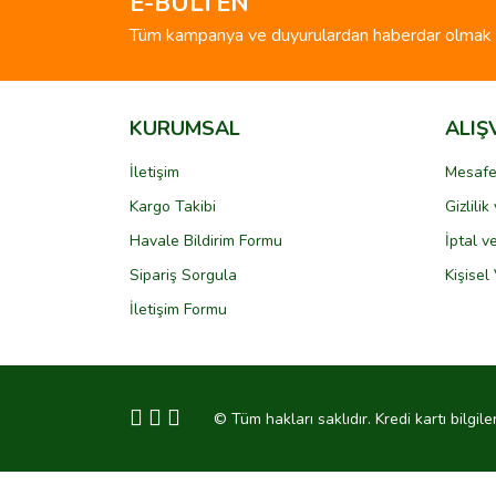
E-BÜLTEN
Ürün bilgilerinde hatalar bulunuyor.
Tüm kampanya ve duyurulardan haberdar olmak i
Ürün fiyatı diğer sitelerden daha pahalı.
Bu ürüne benzer farklı alternatifler olmalı.
KURUMSAL
ALIŞ
İletişim
Mesafe
Kargo Takibi
Gizlili
Havale Bildirim Formu
İptal v
Sipariş Sorgula
Kişisel 
İletişim Formu
© Tüm hakları saklıdır. Kredi kartı bilgile