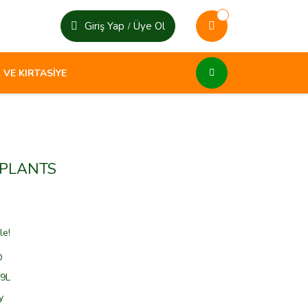
Giriş Yap
Üye Ol
/
 VE KIRTASİYE
 PLANTS
le!
O
9L
y