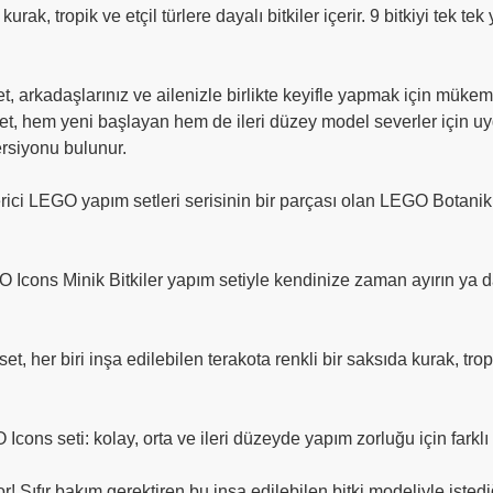
 kurak, tropik ve etçil türlere dayalı bitkiler içerir. 9 bitkiyi tek 
et, arkadaşlarınız ve ailenizle birlikte keyifle yapmak için mükem
 set, hem yeni başlayan hem de ileri düzey model severler için u
versiyonu bulunur.
verici LEGO yapım setleri serisinin bir parçası olan LEGO Botan
O Icons Minik Bitkiler yapım setiyle kendinize zaman ayırın ya d
set, her biri inşa edilebilen terakota renkli bir saksıda kurak, trop
cons seti: kolay, orta ve ileri düzeyde yapım zorluğu için farklı
! Sıfır bakım gerektiren bu inşa edilebilen bitki modeliyle isted