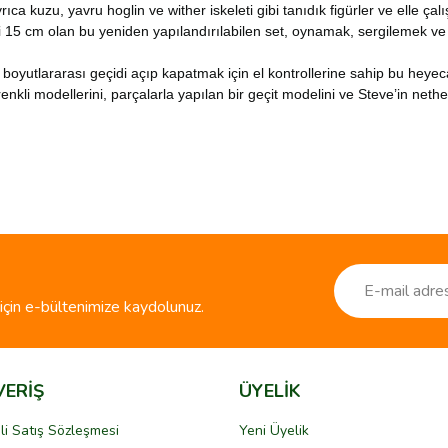
ca kuzu, yavru hoglin ve wither iskeleti gibi tanıdık figürler ve elle çalış
ği 15 cm olan bu yeniden yapılandırılabilen set, oynamak, sergilemek ve 
 boyutlararası geçidi açıp kapatmak için el kontrollerine sahip bu heye
kli modellerini, parçalarla yapılan bir geçit modelini ve Steve’in netherit 
ve diğer konularda yetersiz gördüğünüz noktaları öneri formunu kullanarak taraf
Bu ürüne ilk yorumu siz yapın!
r.
Yorum Yaz
çin e-bültenimize kaydolunuz.
VERİŞ
ÜYELİK
li Satış Sözleşmesi
Yeni Üyelik