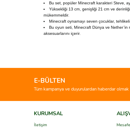
Bu set, popüler Minecraft karakteri Steve, ayrı
Yüksekliği 13 cm, genişliği 21 cm ve derinli
mükemmeldir.
Minecraft oynamayı seven çocuklar, tehlikeli
Bu oyun seti, Minecraft Dünya ve Nether’in ren
aksesuarlarını içerir.
Bu ürünün fiyat bilgisi, resim, ürün açıklamalarında 
Görüş ve önerileriniz için teşekkür ederiz.
Ürün resmi kalitesiz, bozuk veya görüntülenemiyo
Ürün açıklamasında eksik bilgiler bulunuyor.
E-BÜLTEN
Ürün bilgilerinde hatalar bulunuyor.
Tüm kampanya ve duyurulardan haberdar olmak i
Ürün fiyatı diğer sitelerden daha pahalı.
Bu ürüne benzer farklı alternatifler olmalı.
KURUMSAL
ALIŞ
İletişim
Mesafe