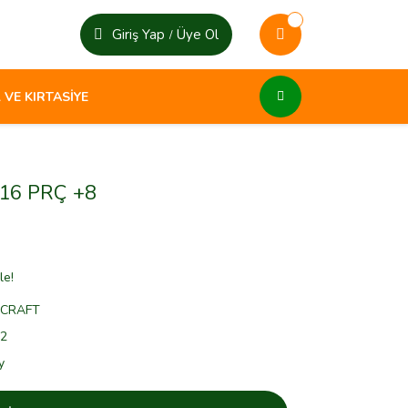
Giriş Yap
Üye Ol
/
 VE KIRTASİYE
16 PRÇ +8
le!
ECRAFT
2
y