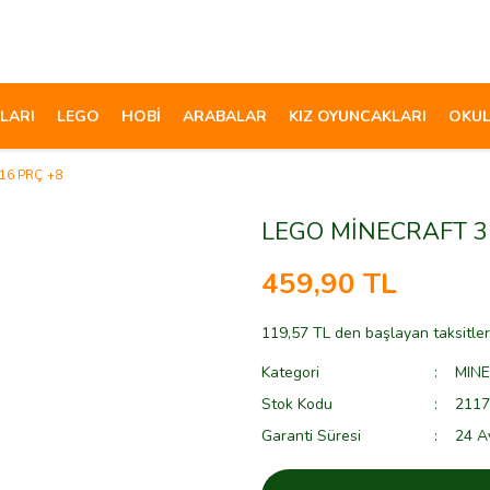
LARI
LEGO
HOBİ
ARABALAR
KIZ OYUNCAKLARI
OKUL
16 PRÇ +8
LEGO MİNECRAFT 3
459,90 TL
119,57 TL den başlayan taksitler
Kategori
MIN
Stok Kodu
2117
Garanti Süresi
24 A