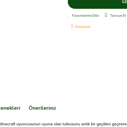
GE
Tavsiye Et
Karşılaştır
çenekleri
Önerileriniz
Minecraft oyuncusunun oyuna olan tutkusunu antik bir geçitten geçirere