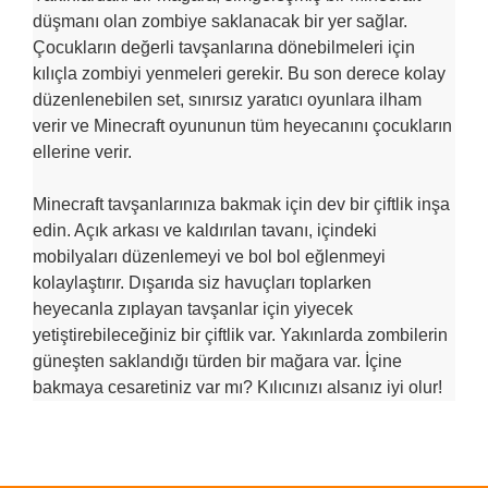
düşmanı olan zombiye saklanacak bir yer sağlar.
Çocukların değerli tavşanlarına dönebilmeleri için
kılıçla zombiyi yenmeleri gerekir. Bu son derece kolay
düzenlenebilen set, sınırsız yaratıcı oyunlara ilham
verir ve Minecraft oyununun tüm heyecanını çocukların
ellerine verir.
Minecraft tavşanlarınıza bakmak için dev bir çiftlik inşa
edin. Açık arkası ve kaldırılan tavanı, içindeki
mobilyaları düzenlemeyi ve bol bol eğlenmeyi
kolaylaştırır. Dışarıda siz havuçları toplarken
heyecanla zıplayan tavşanlar için yiyecek
yetiştirebileceğiniz bir çiftlik var. Yakınlarda zombilerin
güneşten saklandığı türden bir mağara var. İçine
bakmaya cesaretiniz var mı? Kılıcınızı alsanız iyi olur!
Bu ürünün fiyat bilgisi, resim, ürün açıklamalarında ve diğer
konularda yetersiz gördüğünüz noktaları öneri formunu
Bu ürüne ilk yorumu siz yapın!
kullanarak tarafımıza iletebilirsiniz.