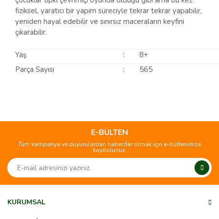
çocuklar tıpkı çevrimiçi oyunda olduğu gibi ama bu kez
fiziksel, yaratıcı bir yapım süreciyle tekrar tekrar yapabilir,
yeniden hayal edebilir ve sınırsız maceraların keyfini
çıkarabilir.
Yaş
:
8+
Parça Sayısı
:
565
Bu ürünün fiyat bilgisi, resim, ürün açıklamalarında ve diğer
konularda yetersiz gördüğünüz noktaları öneri formunu
Bu ürüne ilk yorumu siz yapın!
kullanarak tarafımıza iletebilirsiniz.
Görüş ve önerileriniz için teşekkür ederiz.
E-BÜLTEN
Tüm kampanya ve duyurulardan haberdar olmak için e-bültenimize
Yorum Yaz
kaydolunuz.
Ürün resmi kalitesiz, bozuk veya görüntülenemiyor.
Ürün açıklamasında eksik bilgiler bulunuyor.
Ürün bilgilerinde hatalar bulunuyor.
Ürün fiyatı diğer sitelerden daha pahalı.
KURUMSAL
Bu ürüne benzer farklı alternatifler olmalı.