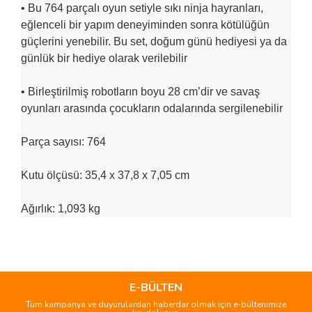
• Bu 764 parçalı oyun setiyle sıkı ninja hayranları,
eğlenceli bir yapım deneyiminden sonra kötülüğün
güçlerini yenebilir. Bu set, doğum günü hediyesi ya da
günlük bir hediye olarak verilebilir
• Birleştirilmiş robotların boyu 28 cm’dir ve savaş
oyunları arasında çocukların odalarında sergilenebilir
Parça sayısı: 764
Kutu ölçüsü: 35,4 x 37,8 x 7,05 cm
Ağırlık: 1,093 kg
Bu ürünün fiyat bilgisi, resim, ürün açıklamalarında ve diğer
konularda yetersiz gördüğünüz noktaları öneri formunu
Bu ürüne ilk yorumu siz yapın!
kullanarak tarafımıza iletebilirsiniz.
Görüş ve önerileriniz için teşekkür ederiz.
E-BÜLTEN
Tüm kampanya ve duyurulardan haberdar olmak için e-bültenimize
Yorum Yaz