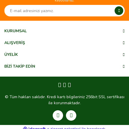
kaydolunuz.
Ürün resmi kalitesiz, bozuk veya görüntülenemiyor.
Ürün açıklamasında eksik bilgiler bulunuyor.
Ürün bilgilerinde hatalar bulunuyor.
Ürün fiyatı diğer sitelerden daha pahalı.
KURUMSAL
Bu ürüne benzer farklı alternatifler olmalı.
ALIŞVERİŞ
ÜYELİK
BİZİ TAKİP EDİN
Gönder
© Tüm hakları saklıdır. Kredi kartı bilgileriniz 256bit SSL sertifikası
ile korunmaktadır.